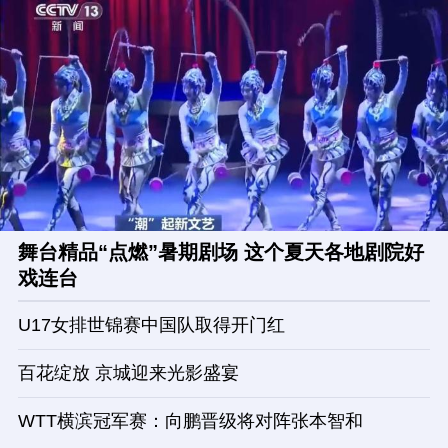
舞台精品“点燃”暑期剧场 这个夏天各地剧院好
戏连台
U17女排世锦赛中国队取得开门红
百花绽放 京城迎来光影盛宴
WTT横滨冠军赛：向鹏晋级将对阵张本智和