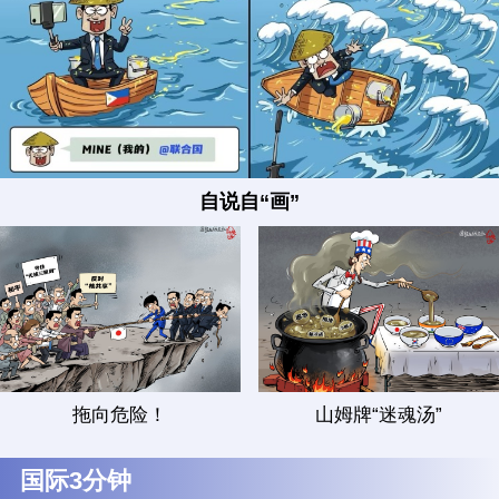
自说自“画”
拖向危险！
山姆牌“迷魂汤”
国际3分钟