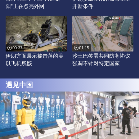
阳”正在点亮外网
开新条件
00:37
01:15
伊朗方面展示被击落的美
沙土巴签署共同防务协议
以飞机残骸
强调不针对特定国家
遇见中国