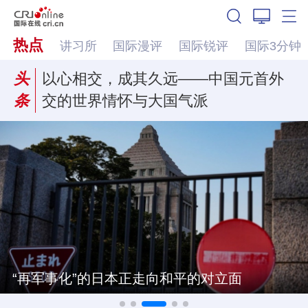
热点
讲习所
国际漫评
国际锐评
国际3分钟
头
以心相交，成其久远——中国元首外
条
交的世界情怀与大国气派
“再军事化”的日本正走向和平的对立面