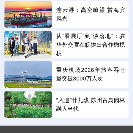
连云港：高空瞭望 赏海滨
风光
从“看展厅”到“谈落地”：驻
华外交官在皖抛出合作橄榄
枝
重庆机场2026年旅客吞吐
量突破3000万人次
“入遗”廿九载 苏州古典园林
融入当代