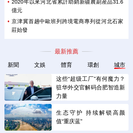
2020年以來河北省累計助銷新疆農副産品31.6
億元
京津冀首趟中歐班列跨境電商專列從河北石家
莊始發
最新推薦
新聞
文娛
體育
環創
城市
这些“超级工厂”有何魔力？
驻华外交官解码合肥智造新
力量
生态守护 持续解锁高颜
值“重庆蓝”