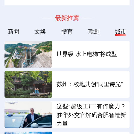
最新推薦
新聞
文娛
體育
環創
城市
世界级“水上电梯”将成型
苏州：校地共创“同里诗光”
这些“超级工厂”有何魔力？
驻华外交官解码合肥智造新
力量