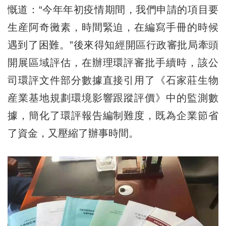
慨道：“今年年初疫情期間，我們申請的項目要
生産阿奇黴素，時間緊迫，在編寫手冊的時候
遇到了困難。”後來得知經開區行政審批局牽頭
開展區域評估，在辦理環評審批手續時，該公
司環評文件部分數據直接引用了《石家莊生物
産業基地規劃環境影響跟蹤評價》中的監測數
據，簡化了環評報告編制難度，既為企業節省
了資金，又壓縮了辦事時間。