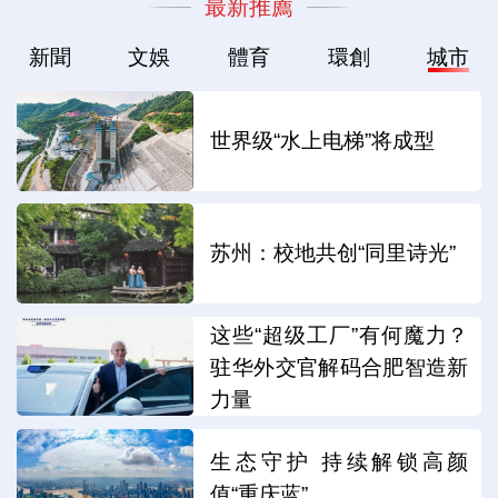
最新推薦
新聞
文娛
體育
環創
城市
世界级“水上电梯”将成型
苏州：校地共创“同里诗光”
这些“超级工厂”有何魔力？
驻华外交官解码合肥智造新
力量
生态守护 持续解锁高颜
值“重庆蓝”