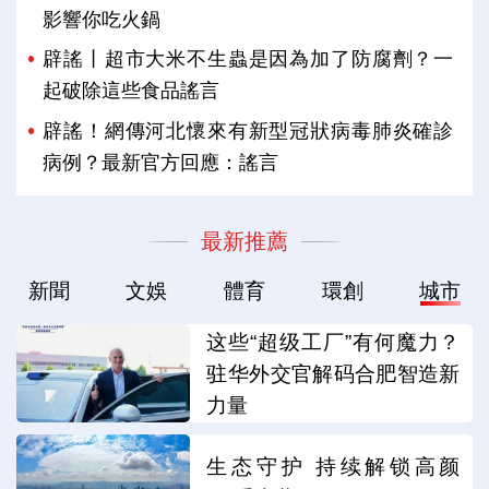
影響你吃火鍋
辟謠丨超市大米不生蟲是因為加了防腐劑？一
起破除這些食品謠言
辟謠！網傳河北懷來有新型冠狀病毒肺炎確診
病例？最新官方回應：謠言
最新推薦
新聞
文娛
體育
環創
城市
这些“超级工厂”有何魔力？
驻华外交官解码合肥智造新
力量
生态守护 持续解锁高颜