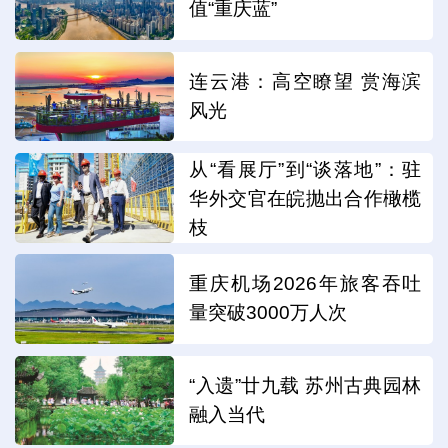
值“重庆蓝”
连云港：高空瞭望 赏海滨
风光
从“看展厅”到“谈落地”：驻
华外交官在皖抛出合作橄榄
枝
重庆机场2026年旅客吞吐
量突破3000万人次
“入遗”廿九载 苏州古典园林
融入当代