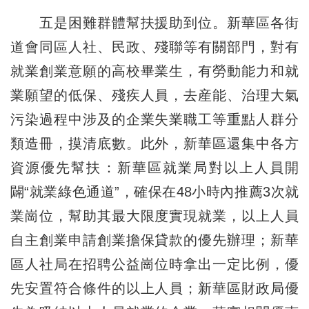
五是困難群體幫扶援助到位。新華區各街
道會同區人社、民政、殘聯等有關部門，對有
就業創業意願的高校畢業生，有勞動能力和就
業願望的低保、殘疾人員，去産能、治理大氣
污染過程中涉及的企業失業職工等重點人群分
類造冊，摸清底數。此外，新華區還集中各方
資源優先幫扶：新華區就業局對以上人員開
闢“就業綠色通道”，確保在48小時內推薦3次就
業崗位，幫助其最大限度實現就業，以上人員
自主創業申請創業擔保貸款的優先辦理；新華
區人社局在招聘公益崗位時拿出一定比例，優
先安置符合條件的以上人員；新華區財政局優