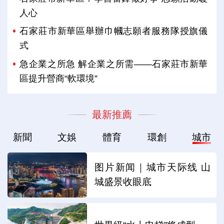
人心
石家莊市新華區舉辦巾幗志願者服務隊授旗儀
式
急企業之所急 解企業之所需——石家莊市新華
區提升營商“軟環境”
最新推薦
新聞
文娛
體育
環創
城市
图片新闻｜城市天际线 山
城盛景收眼底