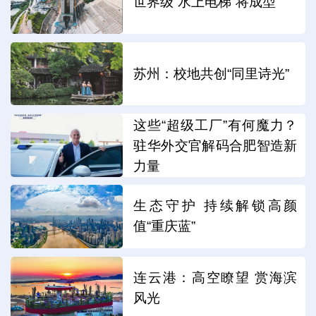
世界级“水上电梯”将成型
苏州：校地共创“同里诗光”
这些“超级工厂”有何魔力？
驻华外交官解码合肥智造新
力量
生态守护 持续解锁高颜
值“重庆蓝”
连云港：高空瞭望 赏海滨
风光