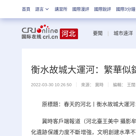
首頁
語言
講習所
國際漫評
國際銳評
國際3分鐘
要聞
|
城市遠洋
衡水故城大運河：繁華似錦
2022-03-30 10:26:50
來源：
冀時
編輯： 王闊
原標題：春天的河北丨衡水故城大運河：
冀時客戶端報道（河北臺王美中 攝影牟
化遺跡保護力度不斷增強，文明創建水準不