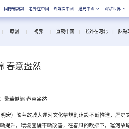
國際微訪談
老外在中國
外媒看中國
遇見中國
深耕世界
|
原創
|
視界
|
直觀中國
|
老外在河北
|
熱點
 春意盎然
繁華似錦 春意盎然
明宏）隨著故城大運河文化帶規劃建設不斷推進，歷史
斷提升，環境面貌不斷改善，在春風的吹拂下，運河故