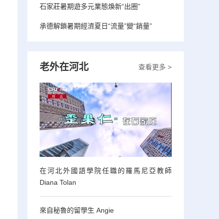
石家莊暑期遊多元業態煥新“出圈”
承德解鎖暑期經濟夏日“流量”變“銷量”
老外在河北
查看更多 >
在河北外國語學院任職的羅馬尼亞教師
Diana Tolan
來自秘魯的留學生 Angie