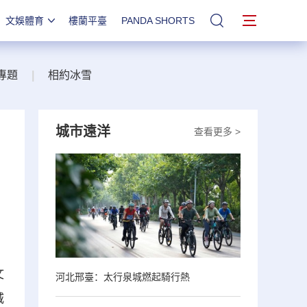
文娛體育
樓蘭平臺
PANDA SHORTS
站內搜索
專題
|
相約冰雪
城市遠洋
查看更多 >
文
河北邢臺：太行泉城燃起騎行熱
城