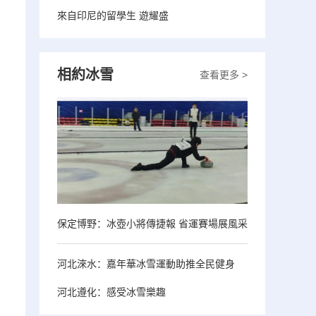
來自印尼的留學生 遊耀盛
相約冰雪
查看更多 >
保定博野：冰壺小將傳捷報 省運賽場展風采
河北淶水：嘉年華冰雪運動助推全民健身
河北遵化：感受冰雪樂趣