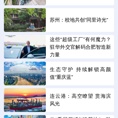
苏州：校地共创“同里诗光”
这些“超级工厂”有何魔力？
驻华外交官解码合肥智造新
力量
生态守护 持续解锁高颜
值“重庆蓝”
连云港：高空瞭望 赏海滨
风光