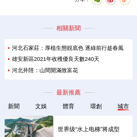
相關新聞
河北石家莊：厚植生態靚底色 逐綠前行趁春風
雄安新區2021年收穫優良天數240天
河北井陘：山間開滿致富花
最新推薦
新聞
文娛
體育
環創
城市
世界级“水上电梯”将成型