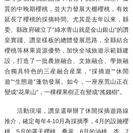
質的中晚期櫻桃，並大力發展大棚櫻桃，有效
延長了櫻桃的採摘時間。尤其是去年以來，縣
委、縣政府確立了“綠水青山就是金山銀山”的讚
皇實踐、讚皇樣板的總體發展思路，全縣結合
櫻桃等林果資源優勢，加快全域旅遊示範縣建
設，打造了一批農旅融合、文旅融合、學旅融
合獨具特色的三産融合産業，“採摘遊”“休閒
遊”“生態遊”蓬勃發展。如今，一座座荒山正在
變成“花果山”，一棵棵果樹正在變成“搖錢樹”。
活動現場，讚皇還舉辦了休閒採摘遊路線
推介，確定每年4-10月為採摘季，4月的設施櫻
桃，5月的露天櫻桃、桑葚，6月的油桃、杏，7