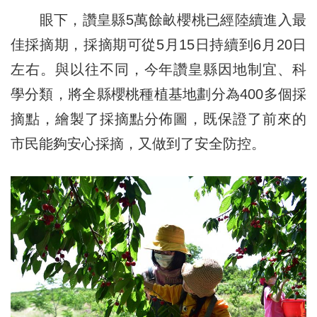
眼下，讚皇縣5萬餘畝櫻桃已經陸續進入最
佳採摘期，採摘期可從5月15日持續到6月20日
左右。與以往不同，今年讚皇縣因地制宜、科
學分類，將全縣櫻桃種植基地劃分為400多個採
摘點，繪製了採摘點分佈圖，既保證了前來的
市民能夠安心採摘，又做到了安全防控。