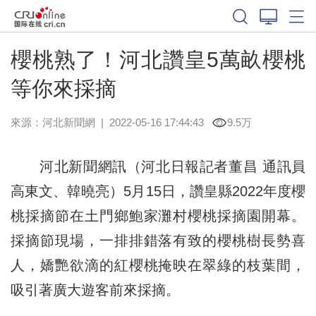
櫻桃熟了！河北讚皇5萬畝櫻桃
等你來採摘
來源：
河北新聞網
|
2022-05-16 17:44:43
9.5万
河北新聞網訊（河北日報記者董昌 通訊員
高東文、韓曉亮）5月15日，讚皇縣2022年度櫻
桃採摘節在土門鄉鮑家灘村櫻桃採摘園開幕。
採摘節現場，一排排錯落有致的櫻桃樹長勢喜
人，嬌艷欲滴的紅櫻桃掩映在翠綠的枝葉間，
吸引著廣大遊客前來採摘。