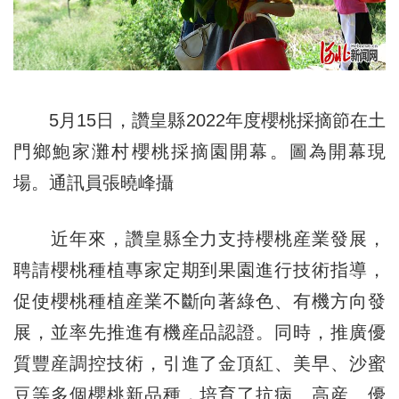
5月15日，讚皇縣2022年度櫻桃採摘節在土
門鄉鮑家灘村櫻桃採摘園開幕。圖為開幕現
場。通訊員張曉峰攝
近年來，讚皇縣全力支持櫻桃産業發展，
聘請櫻桃種植專家定期到果園進行技術指導，
促使櫻桃種植産業不斷向著綠色、有機方向發
展，並率先推進有機産品認證。同時，推廣優
質豐産調控技術，引進了金頂紅、美早、沙蜜
豆等多個櫻桃新品種，培育了抗病、高産、優