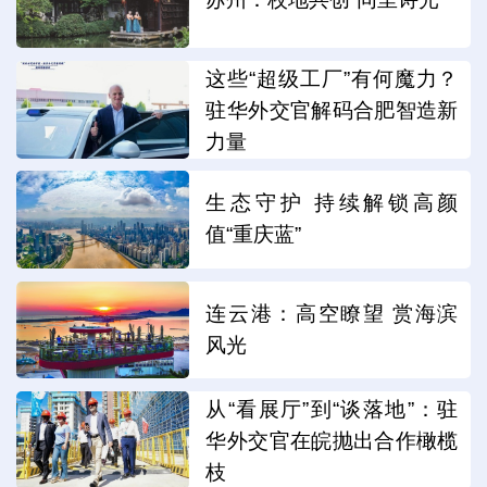
这些“超级工厂”有何魔力？
驻华外交官解码合肥智造新
力量
生态守护 持续解锁高颜
值“重庆蓝”
连云港：高空瞭望 赏海滨
风光
从“看展厅”到“谈落地”：驻
华外交官在皖抛出合作橄榄
枝