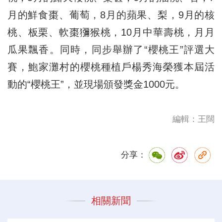
月的鮮食棗、葡萄，8月的蘋果、梨，9月的核
桃、板栗、軟棗獼猴桃，10月中華壽桃，月月
瓜果飄香。同時，同步舉辦了“櫻桃王”評選大
賽，鮑家灘村的櫻桃種植戶楊秀海榮獲本屆活
動的“櫻桃王”，並現場頒發獎金1000元。
編輯：王闊
分享：
相關新聞