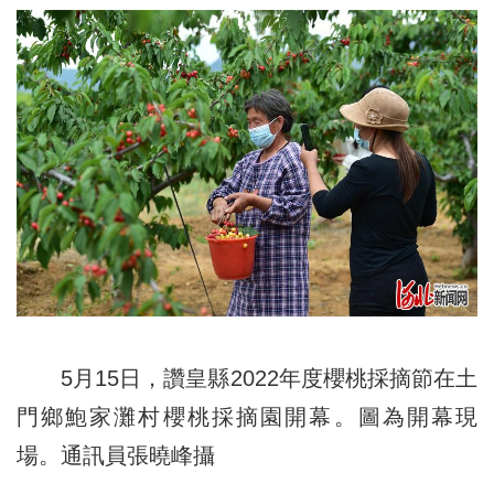
5月15日，讚皇縣2022年度櫻桃採摘節在土
門鄉鮑家灘村櫻桃採摘園開幕。圖為開幕現
場。通訊員張曉峰攝