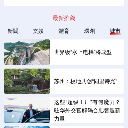
最新推薦
新聞
文娛
體育
環創
城市
世界级“水上电梯”将成型
苏州：校地共创“同里诗光”
这些“超级工厂”有何魔力？
驻华外交官解码合肥智造新
力量