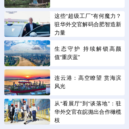
这些“超级工厂”有何魔力？
驻华外交官解码合肥智造新
力量
生态守护 持续解锁高颜
值“重庆蓝”
连云港：高空瞭望 赏海滨
风光
从“看展厅”到“谈落地”：驻
华外交官在皖抛出合作橄榄
枝