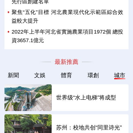
先行區創建名單
聚焦“五化”目標 河北農業現代化示範區綜合效
益較大提升
2022年上半年河北省實施農業項目1972個 總投
資3657.1億元
最新推薦
新聞
文娛
體育
環創
城市
世界级“水上电梯”将成型
苏州：校地共创“同里诗光”