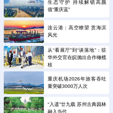
生态守护 持续解锁高颜
值“重庆蓝”
连云港：高空瞭望 赏海滨
风光
从“看展厅”到“谈落地”：驻
华外交官在皖抛出合作橄榄
枝
重庆机场2026年旅客吞吐
量突破3000万人次
“入遗”廿九载 苏州古典园林
融入当代