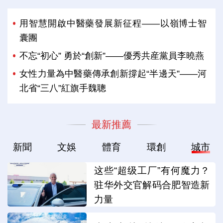
用智慧開啟中醫藥發展新征程——以嶺博士智
囊團
不忘“初心” 勇於“創新”——優秀共産黨員李曉燕
女性力量為中醫藥傳承創新撐起“半邊天”——河
北省“三八”紅旗手魏聰
最新推薦
新聞
文娛
體育
環創
城市
这些“超级工厂”有何魔力？
驻华外交官解码合肥智造新
力量