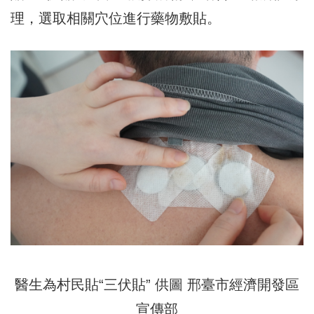
理，選取相關穴位進行藥物敷貼。
醫生為村民貼“三伏貼” 供圖 邢臺市經濟開發區
宣傳部