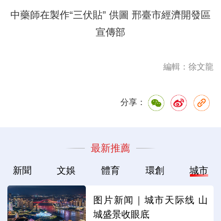
中藥師在製作
“三伏貼”
供圖 邢臺市經濟開發區
宣傳部
編輯：徐文龍
分享：
最新推薦
新聞
文娛
體育
環創
城市
图片新闻｜城市天际线 山
城盛景收眼底