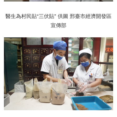
醫生為村民貼“三伏貼” 供圖 邢臺市經濟開發區
宣傳部