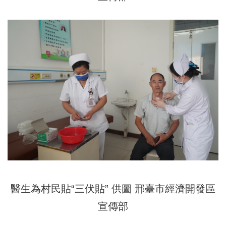
醫生為村民貼“三伏貼” 供圖 邢臺市經濟開發區
宣傳部