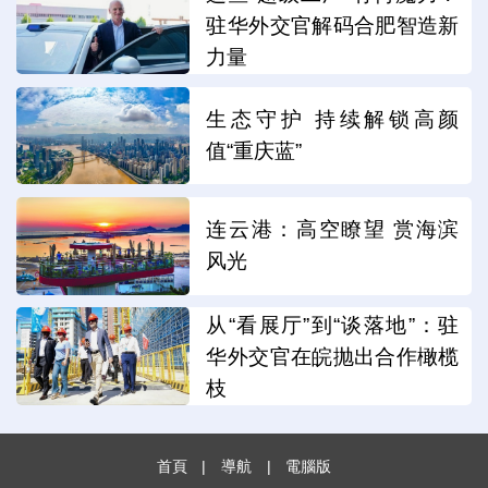
驻华外交官解码合肥智造新
力量
生态守护 持续解锁高颜
值“重庆蓝”
连云港：高空瞭望 赏海滨
风光
从“看展厅”到“谈落地”：驻
华外交官在皖抛出合作橄榄
枝
首頁
|
導航
|
電腦版