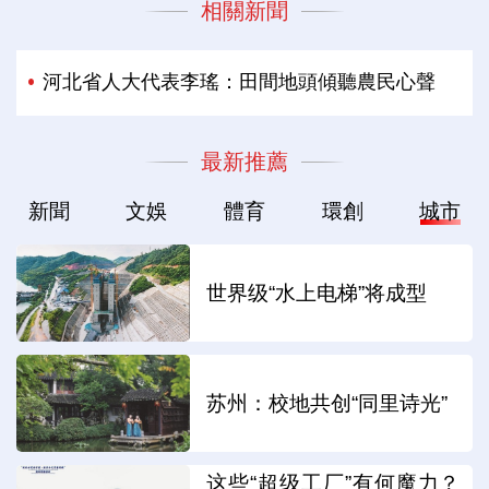
相關新聞
河北省人大代表李瑤：田間地頭傾聽農民心聲
最新推薦
新聞
文娛
體育
環創
城市
世界级“水上电梯”将成型
苏州：校地共创“同里诗光”
这些“超级工厂”有何魔力？