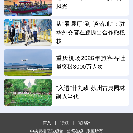
风光
从“看展厅”到“谈落地”：驻
华外交官在皖抛出合作橄榄
枝
重庆机场2026年旅客吞吐
量突破3000万人次
“入遗”廿九载 苏州古典园林
融入当代
首頁
|
導航
|
電腦版
中央廣播電視總台
國際在線
版權所有