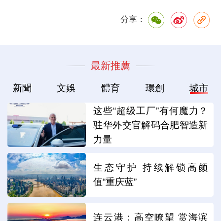
分享：
最新推薦
新聞
文娛
體育
環創
城市
这些“超级工厂”有何魔力？
驻华外交官解码合肥智造新
力量
生态守护 持续解锁高颜
值“重庆蓝”
连云港：高空瞭望 赏海滨