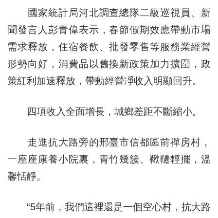
國家統計局河北調查總隊二級巡視員、新
聞發言人彭青偉表示，春節假期效應帶動市場
需求釋放，住宿餐飲、批發零售等服務業經營
形勢向好，消費品以舊換新政策加力擴圍，政
策紅利加速釋放，帶動經營凈收入明顯回升。
四項收入全面增長，城鄉差距不斷縮小。
走進抗大路旁的邢臺市信都區前禪房村，
一座座康養小院裏，青竹幾簇、鞦韆輕擺，溫
馨恬靜。
“5年前，我們這裡還是一個空心村，抗大路