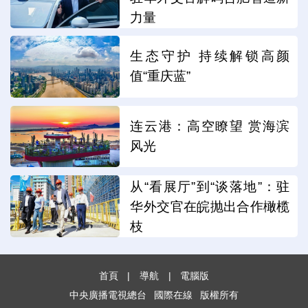
力量
生态守护 持续解锁高颜
值“重庆蓝”
连云港：高空瞭望 赏海滨
风光
从“看展厅”到“谈落地”：驻
华外交官在皖抛出合作橄榄
枝
首頁
|
導航
|
電腦版
中央廣播電視總台
國際在線
版權所有