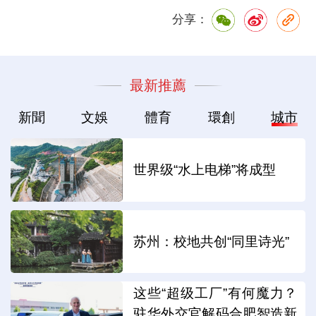
分享：
最新推薦
新聞
文娛
體育
環創
城市
世界级“水上电梯”将成型
苏州：校地共创“同里诗光”
这些“超级工厂”有何魔力？
驻华外交官解码合肥智造新