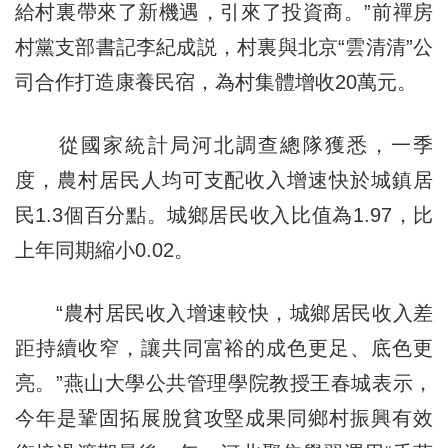
給村裏帶來了新機遇，引來了投資商。”前禪房
村黨支部書記李紀成説，村裏與北京“雲清清”公
司合作打造康養民宿，為村集體增收20萬元。
從國家統計局河北調查總隊獲悉，一季
度，農村居民人均可支配收入增速快於城鎮居
民1.3個百分點。城鄉居民收入比值為1.97，比
上年同期縮小0.02。
“農村居民收入增速較快，城鄉居民收入差
距持續收窄，讓共同富裕的成色更足、底色更
亮。”燕山大學公共管理學院教授王春城表示，
今年是鞏固拓展脫貧攻堅成果同鄉村振興有效