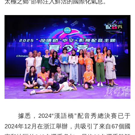
太極之鄉”邯鄲注入鮮活的國際化氣息。
據悉，2024“漢語橋”配音秀總決賽已于
2024年12月在浙江舉辦，共吸引了來自67個國