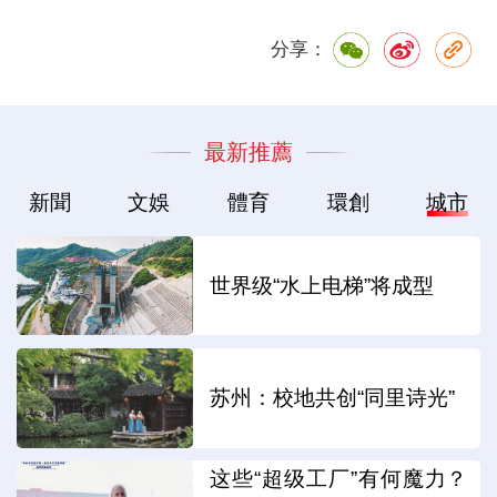
分享：
最新推薦
新聞
文娛
體育
環創
城市
世界级“水上电梯”将成型
苏州：校地共创“同里诗光”
这些“超级工厂”有何魔力？