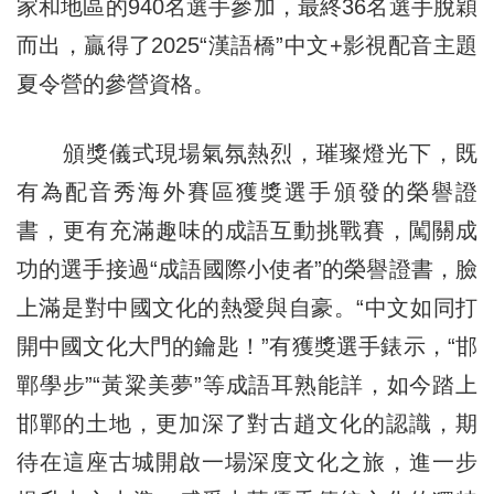
家和地區的940名選手參加，最終36名選手脫穎
而出，贏得了2025“漢語橋”中文+影視配音主題
夏令營的參營資格。
頒獎儀式現場氣氛熱烈，璀璨燈光下，既
有為配音秀海外賽區獲獎選手頒發的榮譽證
書，更有充滿趣味的成語互動挑戰賽，闖關成
功的選手接過“成語國際小使者”的榮譽證書，臉
上滿是對中國文化的熱愛與自豪。“中文如同打
開中國文化大門的鑰匙！”有獲獎選手錶示，“邯
鄲學步”“黃粱美夢”等成語耳熟能詳，如今踏上
邯鄲的土地，更加深了對古趙文化的認識，期
待在這座古城開啟一場深度文化之旅，進一步