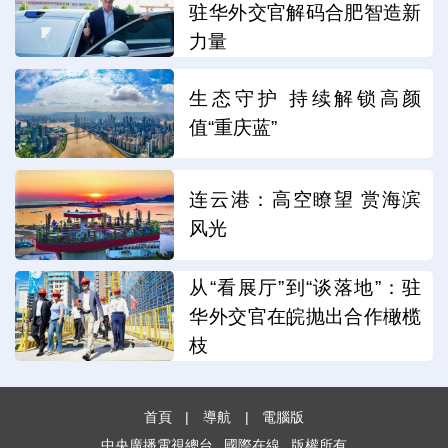
驻华外交官解码合肥智造新
力量
生态守护 持续解锁高颜
值“重庆蓝”
连云港：高空瞭望 赏海滨
风光
从“看展厅”到“谈落地”：驻
华外交官在皖抛出合作橄榄
枝
首頁
|
導航
|
電腦版
中央廣播電視總台
國際在線
版權所有