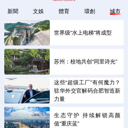
新聞
文娛
體育
環創
城市
世界级“水上电梯”将成型
苏州：校地共创“同里诗光”
这些“超级工厂”有何魔力？
驻华外交官解码合肥智造新
力量
生态守护 持续解锁高颜
值“重庆蓝”