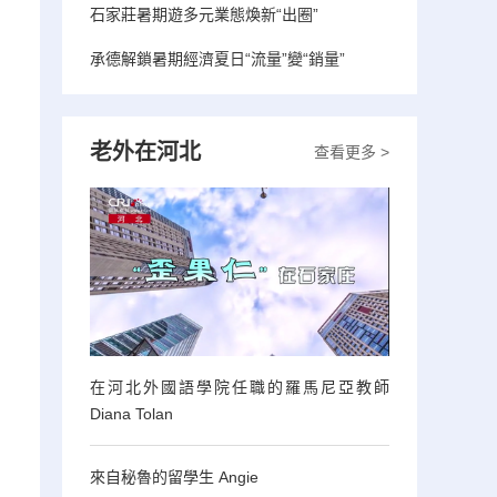
石家莊暑期遊多元業態煥新“出圈”
承德解鎖暑期經濟夏日“流量”變“銷量”
老外在河北
查看更多 >
在河北外國語學院任職的羅馬尼亞教師
Diana Tolan
來自秘魯的留學生 Angie