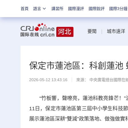
首頁
語言
講習所
國際漫評
國際銳評
國際3分鐘
要聞
|
城市遠洋
保定市蓮池區：科創蓮池 
2026-05-12 13:43:16
來源： 中央廣電總台國際在
“竹板響，聲嘹亮，蓮池科教亮鋒芒！”清
11日，保定市蓮池區第三屆中小學生科技節
展示蓮池區深耕“雙減”政策落地、做強做