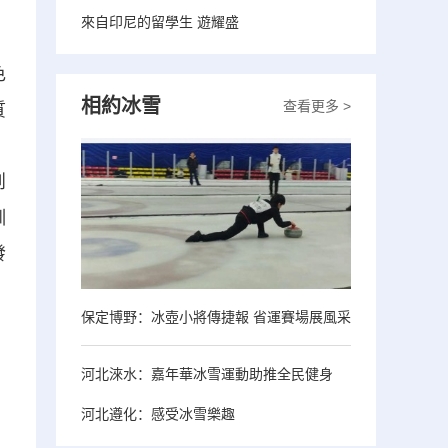
來自印尼的留學生 遊耀盛
色
相約冰雪
查看更多 >
質
、
創
訓
發
保定博野：冰壺小將傳捷報 省運賽場展風采
河北淶水：嘉年華冰雪運動助推全民健身
河北遵化：感受冰雪樂趣