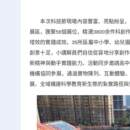
本次科技節現場內容豐富、亮點紛呈，現
展區，匯聚56個展位，精選3800余件科
增效的實踐成效。35所區屬中小學、幼兒
創意十足，小講解員們自信從容地分享創作
新精神與動手實踐能力。活動同步邀請高中
機構協同參展，通過實物陳列、互動體驗、
展、全域構建科學教育新生態的紮實路徑與