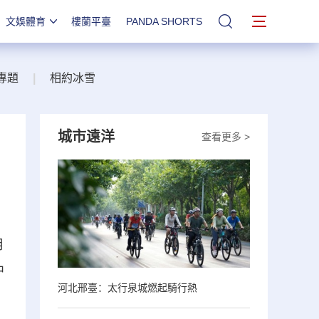
文娛體育
樓蘭平臺
PANDA SHORTS
站內搜索
專題
|
相約冰雪
城市遠洋
查看更多 >
月
中
河北邢臺：太行泉城燃起騎行熱