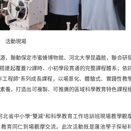
活動現場
，聯動保定市蜜蜂博物館、河北大學昆蟲館，聯合研
，搭建起覆蓋72課時、小初學段貫通的完整課程體系；依
年工程師”系列成長課程，以場景化、體驗式、實踐性教
素養，打造出可複製、可推廣的區域科學教育特色課程
省中小學“雙減”和科學教育工作培訓班現場教學觀
名教育同仁到場觀摩交流。此次活動既是蓮池學子探秘