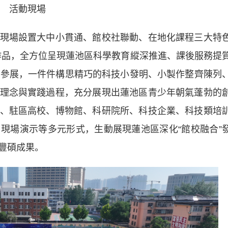
活動現場
場設置大中小貫通、館校社聯動、在地化課程三大特
創作品，全方位呈現蓮池區科學教育縱深推進、課後服務提
園參展，一件件構思精巧的科技小發明、小製作整齊陳列
理念與實踐過程，充分展現出蓮池區青少年朝氣蓬勃的
、駐區高校、博物館、科研院所、科技企業、科技類培
現場演示等多元形式，生動展現蓮池區深化“館校融合”
豐碩成果。