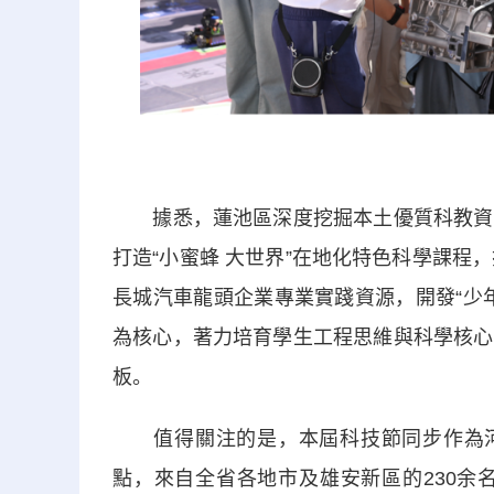
據悉，蓮池區深度挖掘本土優質科教資源
打造“小蜜蜂 大世界”在地化特色科學課程
長城汽車龍頭企業專業實踐資源，開發“少
為核心，著力培育學生工程思維與科學核心
板。
值得關注的是，本屆科技節同步作為河北
點，來自全省各地市及雄安新區的230余