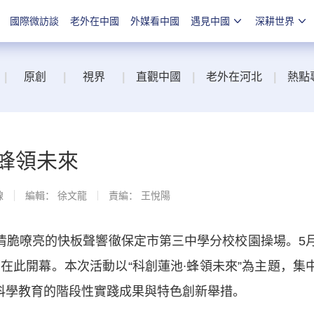
國際微訪談
老外在中國
外媒看中國
遇見中國
深耕世界
|
原創
|
視界
|
直觀中國
|
老外在河北
|
熱點
蜂領未來
線
編輯： 徐文龍
責編： 王悅陽
脆嘹亮的快板聲響徹保定市第三中學分校校園操場。5
在此開幕。本次活動以“科創蓮池∙蜂領未來”為主題，集
實科學教育的階段性實踐成果與特色創新舉措。