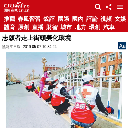
推薦
春風習習
銳評
國際
國內
評論
視頻
文娛
體育
原創
直播
財智
城市
地方
環創
汽車
志願者走上街頭美化環境
黑龍江日報
2019-05-07 10:34:24