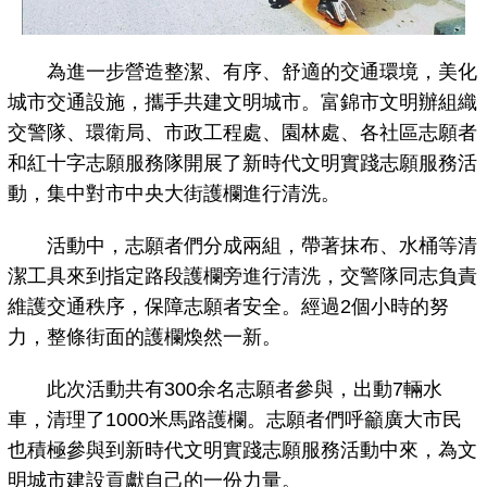
為進一步營造整潔、有序、舒適的交通環境，美化
城市交通設施，攜手共建文明城市。富錦市文明辦組織
交警隊、環衛局、市政工程處、園林處、各社區志願者
和紅十字志願服務隊開展了新時代文明實踐志願服務活
動，集中對市中央大街護欄進行清洗。
活動中，志願者們分成兩組，帶著抹布、水桶等清
潔工具來到指定路段護欄旁進行清洗，交警隊同志負責
維護交通秩序，保障志願者安全。經過2個小時的努
力，整條街面的護欄煥然一新。
此次活動共有300余名志願者參與，出動7輛水
車，清理了1000米馬路護欄。志願者們呼籲廣大市民
也積極參與到新時代文明實踐志願服務活動中來，為文
明城市建設貢獻自己的一份力量。