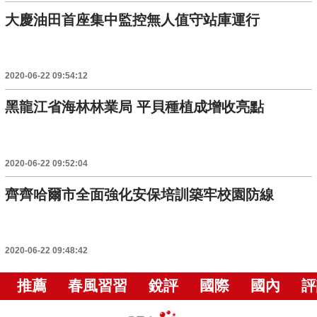
大慶油田首座集中監控無人值守站庫運行
2020-06-22 09:54:12
黑龍江省海林林業局 平貝種植成增收亮點
2020-06-22 09:52:04
齊齊哈爾市全面強化安保培訓築牢校園防線
2020-06-22 09:48:42
推薦
春風習習
銳評
國際
國內
評