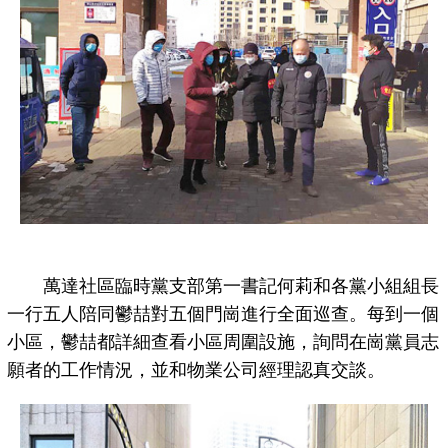
萬達社區臨時黨支部第一書記何莉和各黨小組組長
一行五人陪同鬱喆對五個門崗進行全面巡查。每到一個
小區，鬱喆都詳細查看小區周圍設施，詢問在崗黨員志
願者的工作情況，並和物業公司經理認真交談。