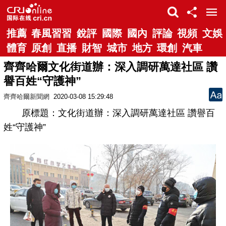
推薦
春風習習
銳評
國際
國內
評論
視頻
文娛
體育
原創
直播
財智
城市
地方
環創
汽車
齊齊哈爾文化街道辦：深入調研萬達社區 讚
譽百姓“守護神”
齊齊哈爾新聞網
2020-03-08 15:29:48
原標題：文化街道辦：深入調研萬達社區 讚譽百
姓“守護神”