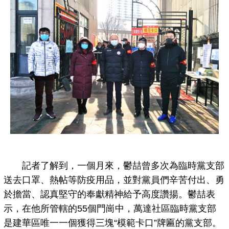
記者了解到，一個月來，鬱喆曾多次為臨時黨支部
送去口罩、熱帖等防疫用品，並對黨員們辛苦付出、勇
於擔當、認真堅守的奉獻精神給予高度讚揚。鬱喆表
示，在他所管轄的55個門崗中，萬達社區臨時黨支部
是建華區唯一一個獲得三塊“模範卡口”牌匾的黨支部。