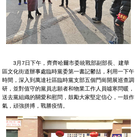
3月7日下午，齊齊哈爾市委統戰部副部長、建華
區文化街道辦事處臨時黨委第一書記鬱喆，利用一下午
時間，深入到萬達社區臨時黨支部五個門崗開展巡查調
研，並對值守的黨員志願者和物業工作人員噓寒問暖，
送去黨組織的關愛和慰問，鼓勵大家堅定信心，一鼓作
氣，頑強拼搏，戰勝疫情。