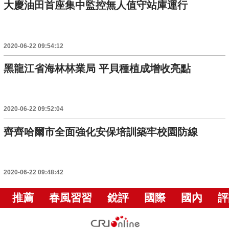
大慶油田首座集中監控無人值守站庫運行
2020-06-22 09:54:12
黑龍江省海林林業局 平貝種植成增收亮點
2020-06-22 09:52:04
齊齊哈爾市全面強化安保培訓築牢校園防線
2020-06-22 09:48:42
推薦
春風習習
銳評
國際
國內
評