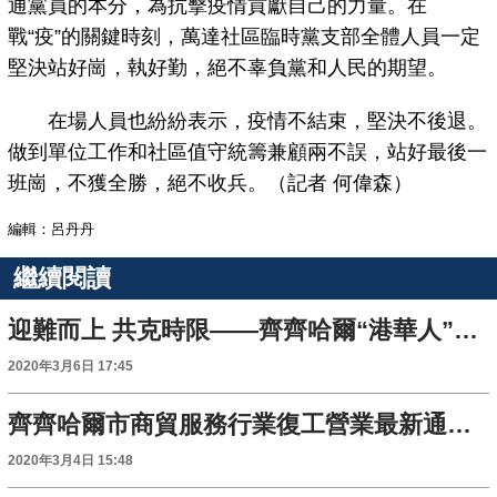
通黨員的本分，為抗擊疫情貢獻自己的力量。在
戰“疫”的關鍵時刻，萬達社區臨時黨支部全體人員一定
堅決站好崗，執好勤，絕不辜負黨和人民的期望。
在場人員也紛紛表示，疫情不結束，堅決不後退。
做到單位工作和社區值守統籌兼顧兩不誤，站好最後一
班崗，不獲全勝，絕不收兵。（記者 何偉森）
編輯：呂丹丹
繼續閱讀
迎難而上 共克時限——齊齊哈爾“港華人”奮戰在保供一線
2020年3月6日 17:45
齊齊哈爾市商貿服務行業復工營業最新通知發佈
2020年3月4日 15:48