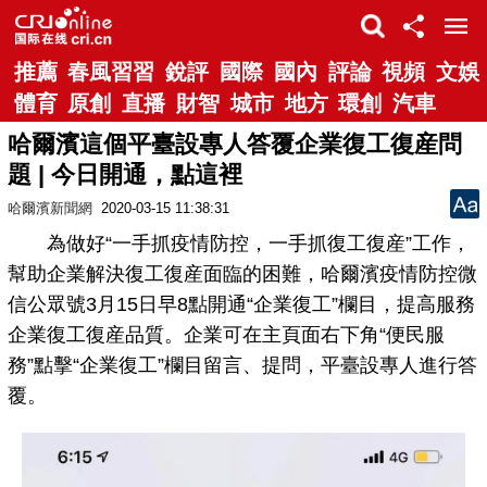
推薦
春風習習
銳評
國際
國內
評論
視頻
文娛
體育
原創
直播
財智
城市
地方
環創
汽車
哈爾濱這個平臺設專人答覆企業復工復産問
題 | 今日開通，點這裡
哈爾濱新聞網
2020-03-15 11:38:31
為做好“一手抓疫情防控，一手抓復工復産”工作，
幫助企業解決復工復産面臨的困難，哈爾濱疫情防控微
信公眾號3月15日早8點開通“企業復工”欄目，提高服務
企業復工復産品質。企業可在主頁面右下角“便民服
務”點擊“企業復工”欄目留言、提問，平臺設專人進行答
覆。