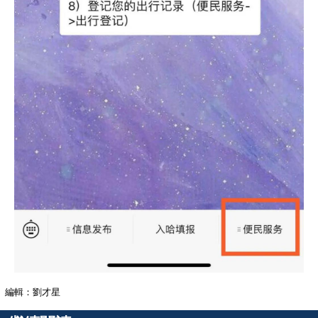
編輯：劉才星