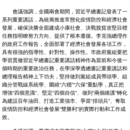
會議強調，全國兩會期間，習近平總書記發表了一
系列重要講話，為統籌推進常態化疫情防控和經濟社會
發展，確保決勝全面建成小康社會、決戰脫貧攻堅目標
任務指明瞭努力方向、提供了根本遵循。李克強總理作
的政府工作報告，全面部署了經濟社會發展各項工作，
具有很強的指導性、針對性、操作性。市政府黨組要把
學習貫徹習近平總書記重要講話精神作為當前和今後一
個時期的重要政治任務，在學深學透總書記重要講話和
總理報告精神上下功夫，堅持做到黨組成員帶頭學、組
織分管戰線系統學、圍繞“六穩”“六保”重點學，真正把
增強“四個意識”、堅定“四個自信”、做到“兩個維護”轉化
為建設百年油田、打造工業強市、爭當“排頭兵”、奪取
疫情防控和經濟社會發展“雙勝利”的實際行動和工作成
效。