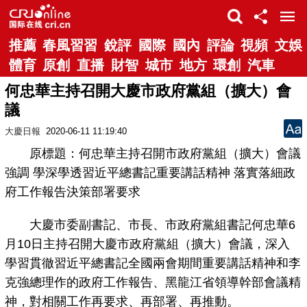
推薦
春風習習
銳評
國際
國內
評論
視頻
文娛
體育
原創
直播
財智
城市
地方
環創
汽車
何忠華主持召開大慶市政府黨組（擴大）會
議
大慶日報
2020-06-11 11:19:40
原標題：何忠華主持召開市政府黨組（擴大）會議
強調 學深學透習近平總書記重要講話精神 落實落細政
府工作報告決策部署要求
大慶市委副書記、市長、市政府黨組書記何忠華6
月10日主持召開大慶市政府黨組（擴大）會議，深入
學習貫徹習近平總書記全國兩會期間重要講話精神和李
克強總理作的政府工作報告、黑龍江省領導幹部會議精
神，對相關工作再要求、再部署、再推動。