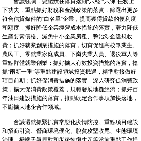
會議強調，要繼續在落實落細“六穩”“六保”任務上
下功夫，重點抓好財稅和金融政策的落實，篩選出更多
符合信貸條件的“白名單”企業，提高獲得貸款的便利度
和額度；抓好降低企業經營成本措施的落實，著力降低
生産要素價格、減免中小企業房租、整治涉企違規收
費；抓好就業創業措施的落實，切實促進高校畢業生、
農民工、零就業家庭成員、下崗失業人員、退役軍人等
重點群體就業創業；抓好擴大有效投資措施的落實，搶
抓“兩新一重”等重點建設領域投資機遇，精準對接做好
項目前期；抓好促消費措施的落實，深入研究促消費政
策，擴大促消費政策覆蓋，規範發展地攤經濟；抓好百
年油田建設措施的落實，推動既定合作事項加快落地，
不斷擴大地企合作領域。
會議還就抓緊抓實常態化疫情防控、重點項目建設
和招商引資、營商環境優化、脫貧攻堅收尾、生態環境
治理、極端天氣應對和災後恢復生産等當前重點工作提