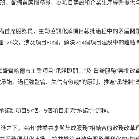
班、配備首席服務員，為項目建設和企業生産經營提供
備首席服務員，主動協調化解項目報批過程中的矛盾問
125次，涉及項目80個，解決214個項目建設中的難點
齊齊哈爾市工業項目“承諾即開工”及“幫辦服務”審批改
承諾、過程強監管、失信有懲戒”的原則，推進“承諾制”
制項目57個，5個項目走完“承諾制”流程。
之下，突出“數據共享與集成服務”相結合的政務改革