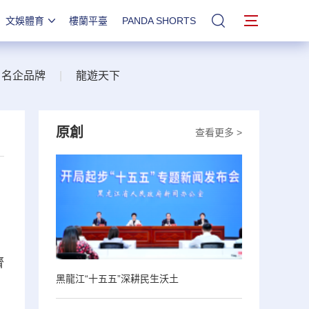
文娛體育
樓蘭平臺
PANDA SHORTS
站內搜索
名企品牌
|
龍遊天下
原創
查看更多 >
齊
黑龍江“十五五”深耕民生沃土