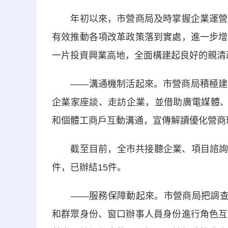
年初以來，市營商局及時掌握企業運營和
有效推動各項改革政策落到實處，進一步增
一片投資興業高地，全面構建起良好的親清
——溝通機制活起來。市營商局積極建立
企業家座談、走訪企業，並借助廣電媒體、
和個體工商戶互動溝通，宣傳解讀優化營商
截至目前，全市共接聽企業、項目諮詢電話
件，已辦結15件。
——服務保障動起來。市營商局把調查研
和群眾身份、窗口辦事人員身份進行角色互