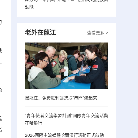
動能
，
的
老外在龍江
查看更多 >
織
社
8
黑龍江：免簽紅利讓跨境“串門”熱起來
“青年使者交流學習計劃”國際青年交流活動
業
在哈舉行
化
2026國際主流媒體哈爾濱行活動正式啟動