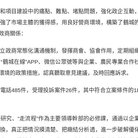
項目建設中的痛點、難點、堵點問題，強化政企互動
強了市場主體的獲得感，用良好營商環境，構築了鶴城
政商關係：
政商常態化溝通機制，發揮商會、協會作用，定期組
“鶴城在線”APP、微信公眾號等與企業、農民專業合作
環境的政策措施，認真聽取意見建議，及時回應訴求。
485件，受理投訴案件26件，其中符合立案條件的1
究、“走流程”作為主要領導幹部的必修課，通過以企
換，真正把情況摸清楚、把癥結分析透，進一步破解優