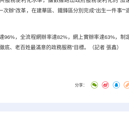
公共服務便利化水準，讓數據跑出政府服務便利化的“加
一次辦”改革，在建華區、鐵鋒區分別完成“出生一件事”“
96%，全流程網辦率達82%，網上實辦率達63%，制
最徹底、老百姓最滿意的政務服務”目標。（記者 張鑫）
分享：