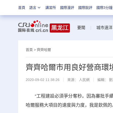
首頁
語言
講習所
國際漫評
國際銳評
國際3分鐘
要聞
|
城市遠洋
首頁
>
齊齊哈爾
齊齊哈爾市用良好營商環
2020-09-02 11:38:26
來源：
人民網
編輯： 
“工程建設必須爭分奪秒。因為審批手續
哈爾服務大項目的速度與力度，我是欽佩的