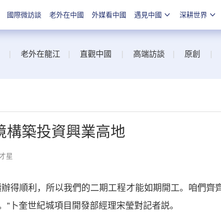
國際微訪談
老外在中國
外媒看中國
遇見中國
深耕世界
|
老外在龍江
|
直觀中國
|
高端訪談
|
原創
|
境構築投資興業高地
劉才星
辦得順利，所以我們的二期工程才能如期開工。咱們齊
。”卜奎世紀城項目開發部經理宋瑩對記者説。