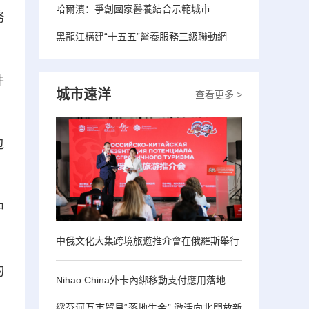
哈爾濱：爭創國家醫養結合示範城市
務
黑龍江構建“十五五”醫養服務三級聯動網
件
城市遠洋
查看更多 >
包
中
中俄文化大集跨境旅遊推介會在俄羅斯舉行
的
Nihao China外卡內綁移動支付應用落地
綏芬河互市貿易“落地生金” 激活向北開放新