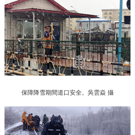
保障降雪期間道口安全。吳雲焱 攝