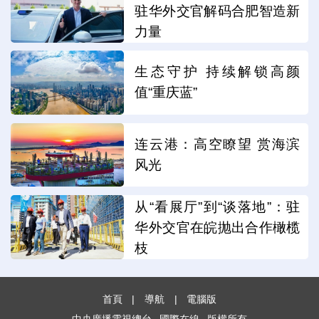
驻华外交官解码合肥智造新
力量
生态守护 持续解锁高颜
值“重庆蓝”
连云港：高空瞭望 赏海滨
风光
从“看展厅”到“谈落地”：驻
华外交官在皖抛出合作橄榄
枝
首頁
|
導航
|
電腦版