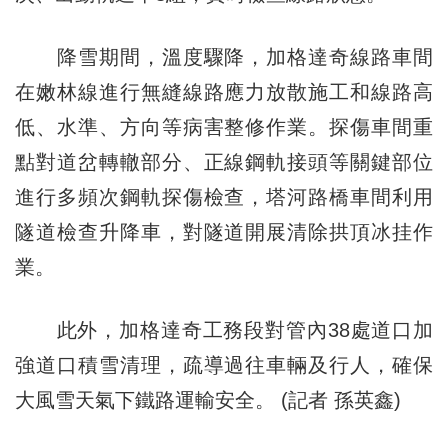
降雪期間，溫度驟降，加格達奇線路車間
在嫩林線進行無縫線路應力放散施工和線路高
低、水準、方向等病害整修作業。探傷車間重
點對道岔轉轍部分、正線鋼軌接頭等關鍵部位
進行多頻次鋼軌探傷檢查，塔河路橋車間利用
隧道檢查升降車，對隧道開展清除拱頂冰挂作
業。
此外，加格達奇工務段對管內38處道口加
強道口積雪清理，疏導過往車輛及行人，確保
大風雪天氣下鐵路運輸安全。 (記者 孫英鑫)