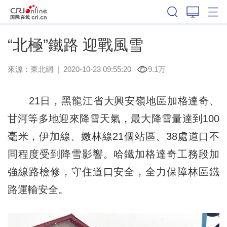
黑龍江
“北極”鐵路 迎戰風雪
來源：
東北網
|
2020-10-23 09:55:20
9.1万
21日，黑龍江省大興安嶺地區加格達奇、
甘河等多地迎來降雪天氣，最大降雪量達到100
毫米，伊加線、嫩林線21個站區、38處道口不
同程度受到降雪影響。哈鐵加格達奇工務段加
強線路檢修，守住道口安全，全力保障林區鐵
路運輸安全。