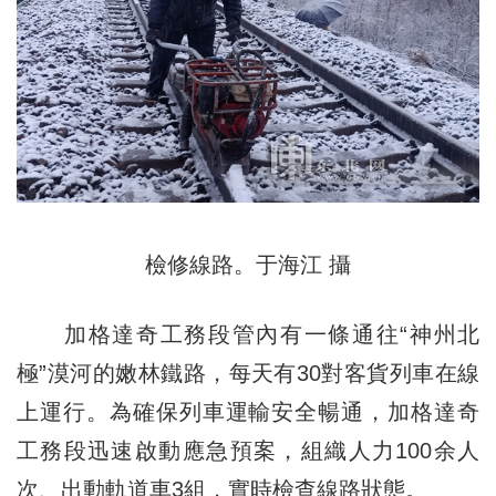
檢修線路。于海江 攝
加格達奇工務段管內有一條通往“神州北
極”漠河的嫩林鐵路，每天有30對客貨列車在線
上運行。為確保列車運輸安全暢通，加格達奇
工務段迅速啟動應急預案，組織人力100余人
次、出動軌道車3組，實時檢查線路狀態。