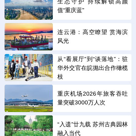
生态守护 持续解锁高颜
值“重庆蓝”
连云港：高空瞭望 赏海滨
风光
从“看展厅”到“谈落地”：驻
华外交官在皖抛出合作橄榄
枝
重庆机场2026年旅客吞吐
量突破3000万人次
“入遗”廿九载 苏州古典园林
融入当代