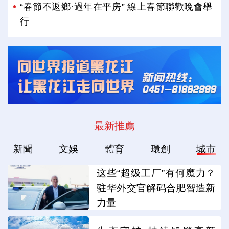
“春節不返鄉·過年在平房” 線上春節聯歡晚會舉
行
最新推薦
新聞
文娛
體育
環創
城市
这些“超级工厂”有何魔力？
驻华外交官解码合肥智造新
力量