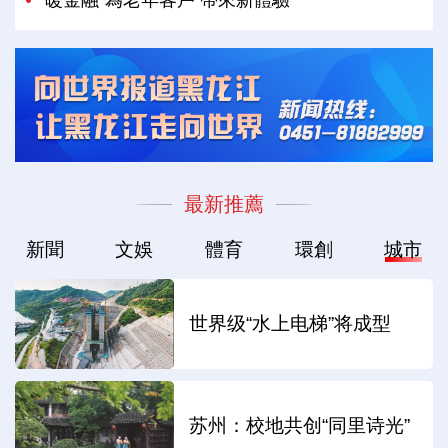
最新推薦
新聞
文娛
體育
環創
城市
世界级“水上电梯”将成型
苏州：校地共创“同里诗光”