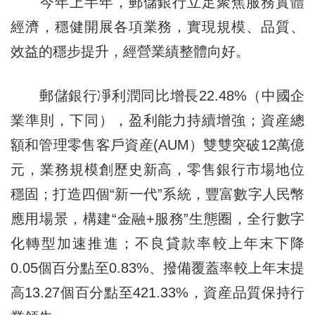
今年上半年，郵儲銀行立足聚焦服務實體
經濟，穩健開展各項業務，實現規模、品質、
效益的穩步提升，經營業績整體向好。
郵儲銀行凈利潤同比增長22.48%（中國企
業準則，下同），盈利能力持續增強；資産總
額和管理零售客戶資産(AUM）雙雙突破12萬億
元，業務規模創歷史新高，零售銀行市場地位
穩固；打造四個“新一代”系統，豐富數字人民幣
應用場景，構建“金融+服務”生態圈，全行數字
化轉型加速推進；不良貸款率較上年末下降
0.05個百分點至0.83%、撥備覆蓋率較上年末提
高13.27個百分點至421.33%，資産品質保持行