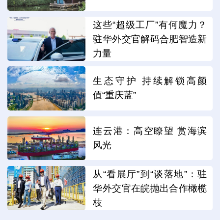
这些“超级工厂”有何魔力？
驻华外交官解码合肥智造新
力量
生态守护 持续解锁高颜
值“重庆蓝”
连云港：高空瞭望 赏海滨
风光
从“看展厅”到“谈落地”：驻
华外交官在皖抛出合作橄榄
枝