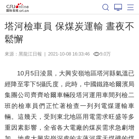
塔河檢車員 保煤炭運輸 晝夜不
鬆懈
來源：
黑龍江日報
|
2021-10-08 16:33:46
9.0万
10月5日淩晨，大興安嶺地區塔河縣氣溫已
經降至零下5攝氏度，此時，中國鐵路哈爾濱局
集團公司齊齊哈爾車輛段塔河運用車間列檢二
班的檢車員們正忙著檢查一列列電煤運輸車
輛。這幾天，受到東北地區用電需求旺盛等多
重因素影響，全省各大電廠的煤炭需求急劇增
加，地處大興安嶺深處的古蓮河露天煤礦的煤