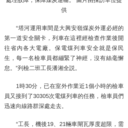
處理故障，保障煤炭運輸。 圖片由採訪單位提
供
“塔河運用車間是大興安嶺煤炭外運必經的
第一道安全關卡，列車在這裡經檢查作業後開
往省內各大電廠。保電煤列車安全就是保民
生，每一名檢車員都繃緊了神經，沒有絲毫懈
怠。”列檢二班工長潘湘全説。
1時30分，已在室外作業近1個小時的檢車
員又接到了30305次電煤列車的任務，檢車員們
迅速向線路群深處走去。
“工長，機後19、21輛車閘瓦厚度超限，需