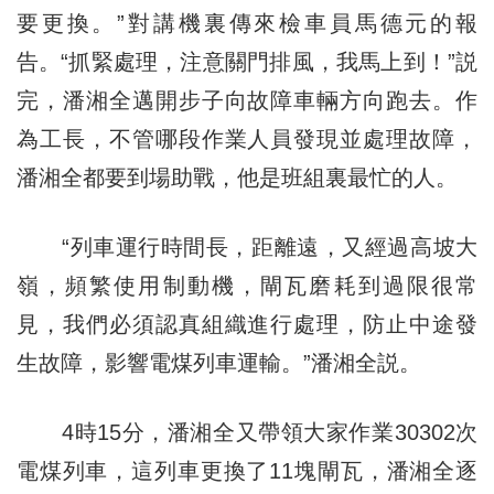
要更換。”對講機裏傳來檢車員馬德元的報
告。“抓緊處理，注意關門排風，我馬上到！”説
完，潘湘全邁開步子向故障車輛方向跑去。作
為工長，不管哪段作業人員發現並處理故障，
潘湘全都要到場助戰，他是班組裏最忙的人。
“列車運行時間長，距離遠，又經過高坡大
嶺，頻繁使用制動機，閘瓦磨耗到過限很常
見，我們必須認真組織進行處理，防止中途發
生故障，影響電煤列車運輸。”潘湘全説。
4時15分，潘湘全又帶領大家作業30302次
電煤列車，這列車更換了11塊閘瓦，潘湘全逐