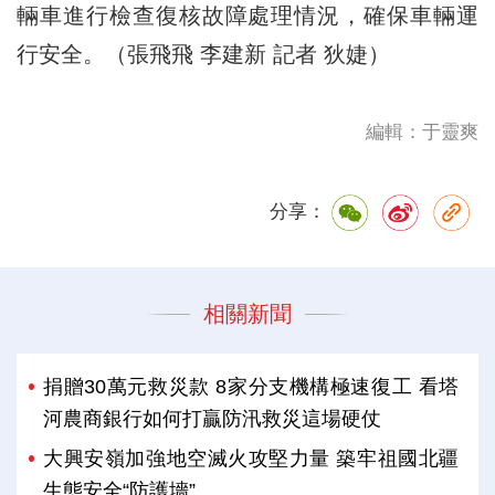
輛車進行檢查復核故障處理情況，確保車輛運
行安全。（張飛飛 李建新 記者 狄婕）
編輯：于靈爽
分享：
相關新聞
捐贈30萬元救災款 8家分支機構極速復工 看塔
河農商銀行如何打贏防汛救災這場硬仗
大興安嶺加強地空滅火攻堅力量 築牢祖國北疆
生態安全“防護墻”