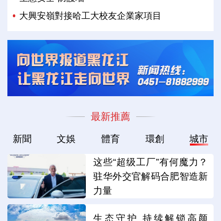
大興安嶺對接哈工大校友企業家項目
最新推薦
新聞
文娛
體育
環創
城市
这些“超级工厂”有何魔力？
驻华外交官解码合肥智造新
力量
生态守护 持续解锁高颜