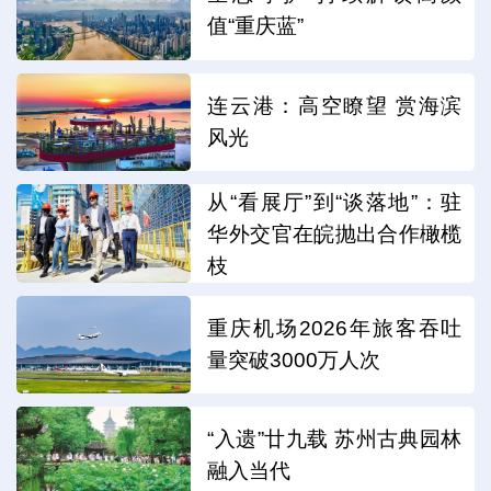
值“重庆蓝”
连云港：高空瞭望 赏海滨
风光
从“看展厅”到“谈落地”：驻
华外交官在皖抛出合作橄榄
枝
重庆机场2026年旅客吞吐
量突破3000万人次
“入遗”廿九载 苏州古典园林
融入当代