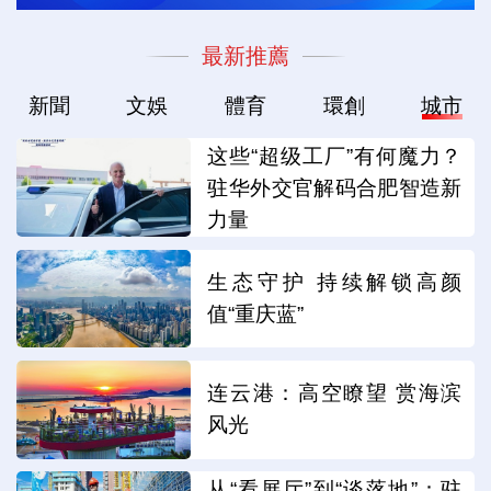
最新推薦
新聞
文娛
體育
環創
城市
这些“超级工厂”有何魔力？
驻华外交官解码合肥智造新
力量
生态守护 持续解锁高颜
值“重庆蓝”
连云港：高空瞭望 赏海滨
风光
从“看展厅”到“谈落地”：驻