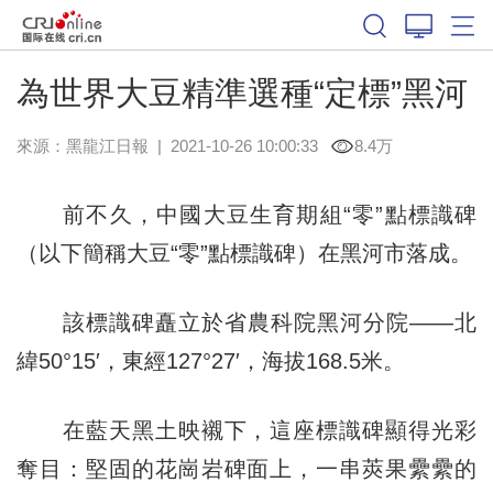
為世界大豆精準選種“定標”黑河
來源：
黑龍江日報
|
2021-10-26 10:00:33
8.4万
前不久，中國大豆生育期組“零”點標識碑
（以下簡稱大豆“零”點標識碑）在黑河市落成。
該標識碑矗立於省農科院黑河分院——北
緯50°15′，東經127°27′，海拔168.5米。
在藍天黑土映襯下，這座標識碑顯得光彩
奪目：堅固的花崗岩碑面上，一串莢果纍纍的