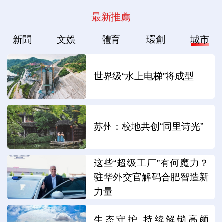
最新推薦
新聞
文娛
體育
環創
城市
世界级“水上电梯”将成型
苏州：校地共创“同里诗光”
这些“超级工厂”有何魔力？
驻华外交官解码合肥智造新
力量
生态守护 持续解锁高颜