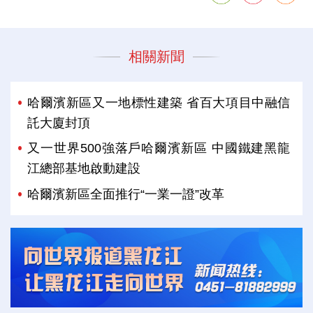
相關新聞
哈爾濱新區又一地標性建築 省百大項目中融信
託大廈封頂
又一世界500強落戶哈爾濱新區 中國鐵建黑龍
江總部基地啟動建設
哈爾濱新區全面推行“一業一證”改革