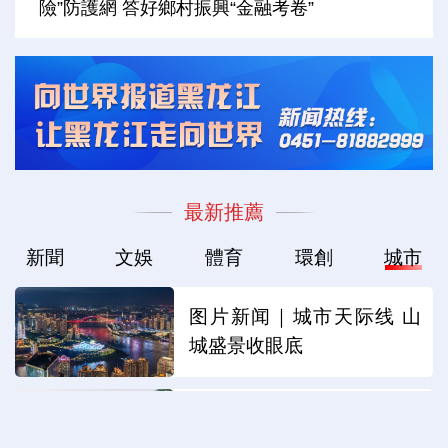
險”防護網 答好鄉村振興“金融考卷”
最新推薦
新聞
文娛
體育
環創
城市
图片新闻｜城市天际线 山
城盛景收眼底
世界级“水上电梯”将成型