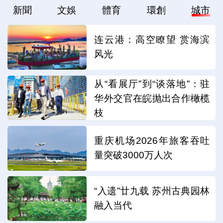
新聞
文娛
體育
環創
城市
连云港：高空瞭望 赏海滨
风光
从“看展厅”到“谈落地”：驻
华外交官在皖抛出合作橄榄
枝
重庆机场2026年旅客吞吐
量突破3000万人次
“入遗”廿九载 苏州古典园林
融入当代