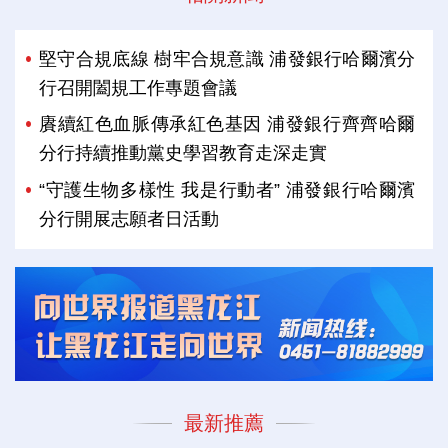
堅守合規底線 樹牢合規意識 浦發銀行哈爾濱分
行召開闔規工作專題會議
賡續紅色血脈傳承紅色基因 浦發銀行齊齊哈爾
分行持續推動黨史學習教育走深走實
“守護生物多樣性 我是行動者” 浦發銀行哈爾濱
分行開展志願者日活動
最新推薦