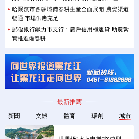
哈爾濱市各縣域備春耕生産全面展開 農資渠道
暢通 市場供應充足
郵儲銀行鐵力市支行：農戶信用極速貸 助農紮
實推進備春耕
最新推薦
新聞
文娛
體育
環創
城市