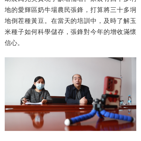
地的愛輝區奶牛場農民張鋒，打算將三十多坰
地倒茬種黃豆。在當天的培訓中，及時了解玉
米種子如何科學儲存，張鋒對今年的增收滿懷
信心。