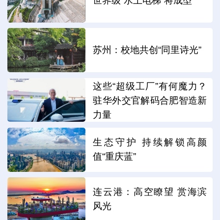
世界级“水上电梯”将成型
苏州：校地共创“同里诗光”
这些“超级工厂”有何魔力？
驻华外交官解码合肥智造新
力量
生态守护 持续解锁高颜
值“重庆蓝”
连云港：高空瞭望 赏海滨
风光