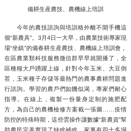
備耕生産農技、農機線上培訓
今年的農技諮詢與培訓格外離不開手機這
個“新農具”。3月4日一大早，由農業技術專家現
場“坐鎮”的備春耕生産農技、農機線上培訓會，
在區農業類科技服務微信群早早就開播了，全
區種糧大戶踴躍上線，針對今年玉米、大豆倒
茬，玉米種子存儲等最熱門的農事農耕問題進
行諮詢。學習的農戶們如饑似渴，專家們耐心
指導。在線上，複製一份量身定制的施肥配
方，為自己的農機檢修方案截一張圖……疫情
防控的特殊時期，這些雲操作讓數據“新農資”幫
助農民完美實現了缺啥補啥。家裏有四十多坰