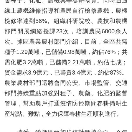
售種子、化肥、農機具等春耕物資。同時通過
線上農機維修指導和農民自行檢修農機，農機
檢修率達到56%。組織科研院校、農技和農機
部門開展網絡授課23次，培訓農民6000余人
次。據區農業農村部門介紹，目前，全區共需
種子1.29萬噸，已儲備0.98萬噸，約佔76%；共
需化肥3.2萬噸，已儲備2.21萬噸，約佔七成；
資金需求3.9億元，已籌資3.4億元，約佔87%。
農業農村部門還將會同公安、市場監管、交通
部門持續重點加強對種子、農藥、化肥的監督
管理，幫助農戶打通疫情防控期間春耕備耕生
産堵點、難點，全力保障春耕生産順利進行。