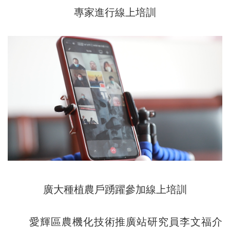
專家進行線上培訓
廣大種植農戶踴躍參加線上培訓
愛輝區農機化技術推廣站研究員李文福介