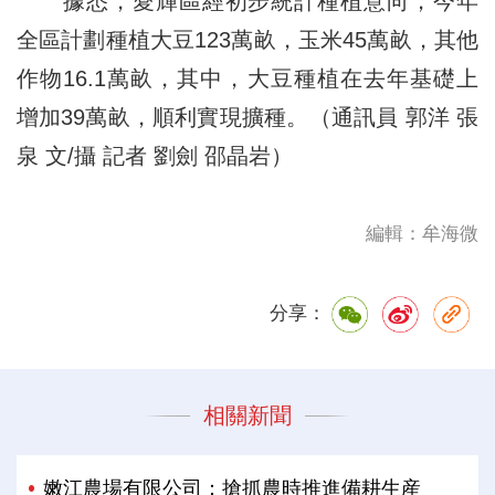
據悉，愛輝區經初步統計種植意向，今年
全區計劃種植大豆123萬畝，玉米45萬畝，其他
作物16.1萬畝，其中，大豆種植在去年基礎上
增加39萬畝，順利實現擴種。（通訊員 郭洋 張
泉 文/攝 記者 劉劍 邵晶岩）
編輯：牟海微
分享：
相關新聞
嫩江農場有限公司：搶抓農時推進備耕生産