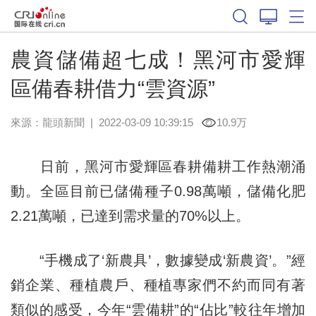
農資儲備超七成！黑河市愛輝
區備春耕借力“雲資源”
來源：
龍頭新聞
|
2022-03-09 10:39:15
10.9万
日前，黑河市愛輝區春耕備耕工作熱潮涌
動。全區目前已儲備種子0.98萬噸，儲備化肥
2.21萬噸，已達到需求量的70%以上。
“手機成了‘新農具’，數據變成‘新農資’。”經
銷企業、種植農戶、種植專家們不約而同有著
類似的感受，今年“雲備耕”的“佔比”較往年增加