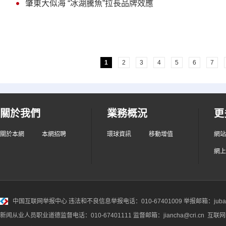
肇東大似海 “冰湖騰魚”拉長品牌效應
1
2
3
4
5
6
7
關於我們
業務概況
更
關於本網
本網招聘
環球資訊
移動增值
網站
網上
中国互联网举报中心
违法和不良信息举报电话：010-67401009 举报邮箱：jubao@
新闻从业人员职业道德监督电话：010-67401111 监督邮箱：jiancha@cri.cn 互联