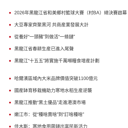
2026年黑龍江省和美鄉村籃球大賽（村BA）總決賽啟幕
大豆專家齊聚黑河 共商産業發展大計
從養好“一頭豬”到做活“一條鏈”
黑龍江省春耕生産已進入尾聲
黑龍江“十五五”將實施千萬噸糧食增産計劃
哈爾濱區域內大米品牌價值突破1100億元
國産缽育移栽機助力寒地水稻生産逆襲
黑龍江推動“黑土優品”走進港澳市場
嫩江市：從“種啥賣啥”到“訂啥種啥”
佳木斯：寒地食用菌鏈出富民新活力