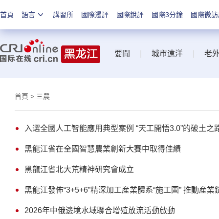
首頁
語言
講習所
國際漫評
國際銳評
國際3分鐘
國際微訪
要聞
|
城市遠洋
|
老
首頁
> 三農
入選全國人工智能應用典型案例 “天工開悟3.0”的破土之
黑龍江省在全國智慧農業創新大賽中取得佳績
黑龍江省北大荒精神研究會成立
黑龍江發佈“3+5+6”精深加工産業體系“施工圖” 推動産
2026年中俄邊境水域聯合增殖放流活動啟動