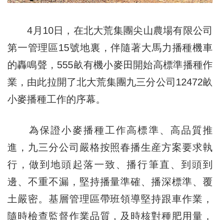
4月10日，在北大荒集團尖山農場有限公司
第一管理區15號地裏，伴隨著大馬力播種機車
的轟鳴聲，555畝有機小麥田開始高標準播種作
業，由此拉開了北大荒集團九三分公司12472畝
小麥播種工作的序幕。
為保證小麥播種工作高標準、高品質推
進，九三分公司嚴格按照春播生産方案要求執
行，做到地頭起落一致、播行筆直、到頭到
邊、不重不漏，堅持播量準確、播深標準、覆
土嚴密。基層管理區帶班領導堅持跟車作業，
隨時檢查監督作業品質，及時核對種肥用量，