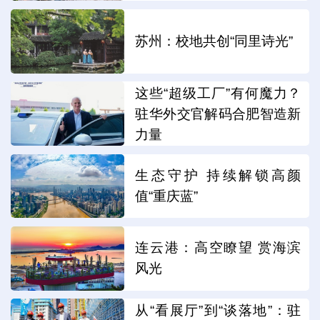
苏州：校地共创“同里诗光”
这些“超级工厂”有何魔力？
驻华外交官解码合肥智造新
力量
生态守护 持续解锁高颜
值“重庆蓝”
连云港：高空瞭望 赏海滨
风光
从“看展厅”到“谈落地”：驻