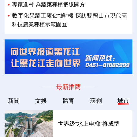
專家進村 為蔬菜種植把脈開方
數字化果蔬工廠佔“鮮”機 探訪雙鴨山市現代高
科技農業種植示範園區
最新推薦
新聞
文娛
體育
環創
城市
世界级“水上电梯”将成型