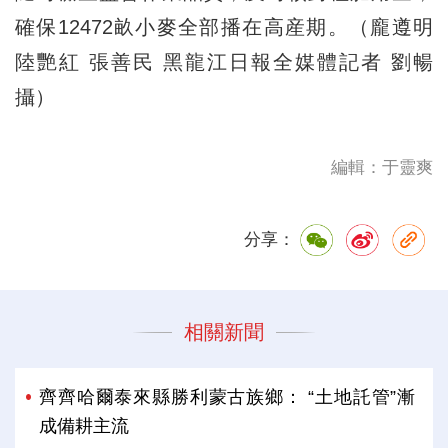
確保12472畝小麥全部播在高産期。（龐遵明
陸艷紅 張善民 黑龍江日報全媒體記者 劉暢
攝）
編輯：于靈爽
分享：
相關新聞
齊齊哈爾泰來縣勝利蒙古族鄉： “土地託管”漸
成備耕主流