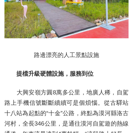
路邊漂亮的人工景點設施
提檔升級硬體設施，服務到位
大興安嶺方圓8萬多公里，地廣人稀，自駕
路上手機信號斷斷續續可是個煩惱。從古驛站
十八站為起點的“十金”公路，終點為漠河縣洛古
河村，全長346公里，是通往漠河自駕遊的熱線