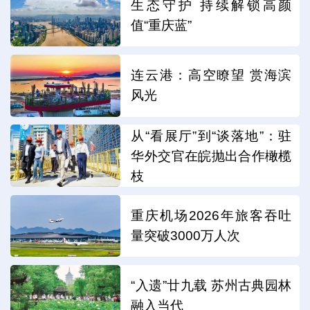
生态守护 持续解锁高颜
值“重庆蓝”
连云港：高空瞭望 赏海滨
风光
从“看展厅”到“谈落地”：驻
华外交官在皖抛出合作橄榄
枝
重庆机场2026年旅客吞吐
量突破3000万人次
“入遗”廿九载 苏州古典园林
融入当代