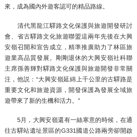
來，成為國內外遊客認可的精品路線。
清代黑龍江驛路文化保護與旅遊開發研討
會、省古驛路文化旅遊聯盟這兩年先後在大興
安嶺召開和宣告成立，精準推廣助力了林區旅
遊業高品質發展。剛剛退休的大興安嶺社科聯
主席孫善輝對驛路文化保護與旅遊開發非常關
注，他説：“大興安嶺延綿上千公里的古驛路是
重要文化和旅遊資源，開發保護為發展全域旅
遊帶來了新的生機和活力。”
5月，大興安嶺還有一絲寒意的時候，在通
往古驛站遺址景區的G331國道公路兩旁卻開啟