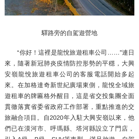
驛路旁的自駕遊營地
“你好！這裡是龍悅旅遊租車公司……”連日
來，隨著新冠肺炎疫情防控形勢的平穩，大興
安嶺龍悅旅遊租車公司的客服電話開始多起
來。在加格達奇新世紀廣場東側，龍悅全域旅
遊租車的牌匾格外醒目，這是省交投集團全面
貫徹落實省委省政府工作部署，重點推進的交
旅融合項目。自2020年入駐大興安嶺以來，他
們已在漠河市、呼瑪縣、塔河縣設立了門店，