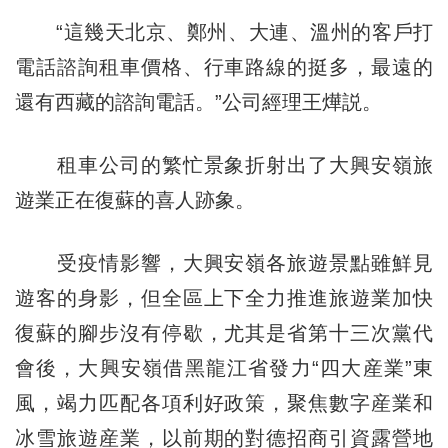
“這幾天北京、鄭州、大連、溫州的客戶打
電話諮詢租車價格、行車路線的挺多，最遠的
還有西藏的諮詢電話。”公司經理王燁説。
租車公司的繁忙景象折射出了大興安嶺旅
遊業正在復蘇的喜人跡象。
受疫情影響，大興安嶺各旅遊景點雖鮮見
遊客的身影，但全區上下全力推進旅遊業加快
復蘇的腳步沒有停歇，尤其是省第十三次黨代
會後，大興安嶺借黑龍江省發力“四大産業”東
風，竭力匹配各項利好政策，聚焦數字産業和
冰雪旅遊産業，以前期的對德招商引資露營地