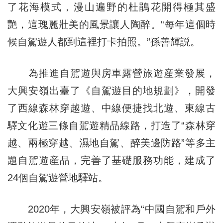
了花海模式，漫山遍野的杜鵑花開得極其盛
艷，這瑰麗壯美的風景讓人陶醉。“每年這個時
候自駕遊人都到這裡打卡拍照。”孫善輝説。
為推進自駕遊與房車露營旅遊産業發展，
大興安嶺出臺了《自駕遊目的地規劃》，開發
了西線森林穿越遊、中線便捷找北遊、東線古
驛文化遊三條自駕遊精品線路，打造了“森林穿
越、兩極穿越、濕地自駕、醉美邊防路”等多主
題自駕遊産品，完善了基礎服務功能，建成了
24個自駕遊營地驛站。
2020年，大興安嶺被評為“中國自駕和戶外