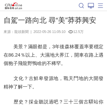
自駕一路向北 尋“美”莽莽興安
來源：
龍頭新聞
|
2022-05-26 11:05:10
12.5万
美景？滿眼都是，3年後森林覆蓋率要穩定
在86.24％以上、大濕地大界江，開車在路上遇
個狍子飛龍野鴨啥的不稀罕。
文化？古鮮卑發源地，戰天鬥地的大開發
精神了解一下。
歷史？採金聽説過吧？三十三個古驛站你