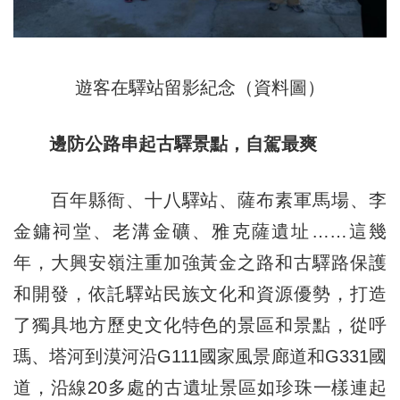
遊客在驛站留影紀念（資料圖）
邊防公路串起古驛景點，自駕最爽
百年縣衙、十八驛站、薩布素軍馬場、李
金鏞祠堂、老溝金礦、雅克薩遺址……這幾
年，大興安嶺注重加強黃金之路和古驛路保護
和開發，依託驛站民族文化和資源優勢，打造
了獨具地方歷史文化特色的景區和景點，從呼
瑪、塔河到漠河沿G111國家風景廊道和G331國
道，沿線20多處的古遺址景區如珍珠一樣連起