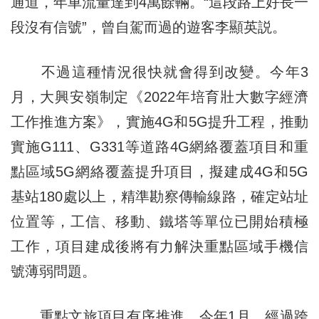
通道，年車流量達到4萬餘輛。“這段路上好長一
段沒有信號”，曾自駕而過的遊客李顯英説。
不過這種情況很快就會得到改變。今年3
月，大興安嶺制定《2022年培育壯大數字經濟
工作推進方案》，實施4G和5G提升工程，推動
實施G111、G331等道路4G網絡覆蓋項目和重
點區域5G網絡覆蓋提升項目，擬建成4G和5G
基站180處以上，精準勘察傳輸線路，確定站址
位置等，工信、移動、鐵塔等單位已開始積極
工作，項目建成後將有力解決重點區域手機信
號薄弱問題。
重點文旅項目有序推進。今年1月，經過跨