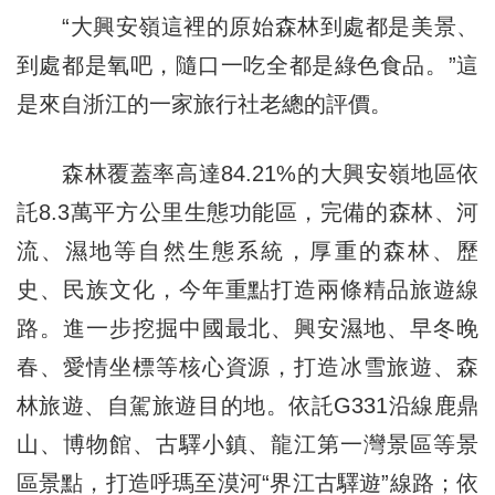
“大興安嶺這裡的原始森林到處都是美景、
到處都是氧吧，隨口一吃全都是綠色食品。”這
是來自浙江的一家旅行社老總的評價。
森林覆蓋率高達84.21%的大興安嶺地區依
託8.3萬平方公里生態功能區，完備的森林、河
流、濕地等自然生態系統，厚重的森林、歷
史、民族文化，今年重點打造兩條精品旅遊線
路。進一步挖掘中國最北、興安濕地、早冬晚
春、愛情坐標等核心資源，打造冰雪旅遊、森
林旅遊、自駕旅遊目的地。依託G331沿線鹿鼎
山、博物館、古驛小鎮、龍江第一灣景區等景
區景點，打造呼瑪至漠河“界江古驛遊”線路；依