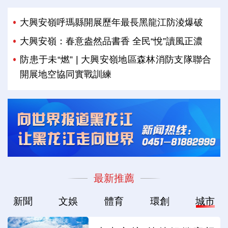
大興安嶺呼瑪縣開展歷年最長黑龍江防淩爆破
大興安嶺：春意盎然品書香 全民“悅”讀風正濃
防患于未“燃” | 大興安嶺地區森林消防支隊聯合
開展地空協同實戰訓練
最新推薦
新聞
文娛
體育
環創
城市