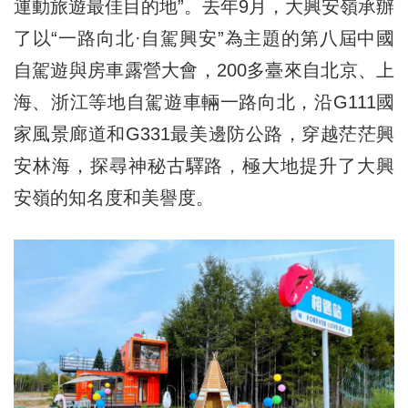
運動旅遊最佳目的地”。去年9月，大興安嶺承辦
了以“一路向北·自駕興安”為主題的第八屆中國
自駕遊與房車露營大會，200多臺來自北京、上
海、浙江等地自駕遊車輛一路向北，沿G111國
家風景廊道和G331最美邊防公路，穿越茫茫興
安林海，探尋神秘古驛路，極大地提升了大興
安嶺的知名度和美譽度。