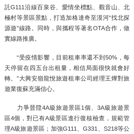
託G111沿線百泉谷、愛情坐標點、觀音山、北
極村等景區景點，打造加格達奇至漠河“找北探
源遊”線路。同時，與攜程等著名OTA合作，做
實線路推廣。
“受疫情影響，目前租車率還不到50%，每
天停留在四五台出租量，相信局面很快就會好
轉。”大興安嶺龍悅旅遊租車公司經理王燁對旅
遊業復蘇充滿信心。
力爭晉陞4A級旅遊景區1個、3A級旅遊景
區4個，對已有A級景區進行復核檢查，規範管
理A級旅遊景區；加強G111、G331、S218等公