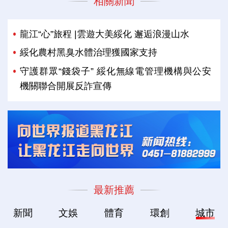
相關新聞
龍江“心”旅程 |雲遊大美綏化 邂逅浪漫山水
綏化農村黑臭水體治理獲國家支持
守護群眾“錢袋子” 綏化無線電管理機構與公安
機關聯合開展反詐宣傳
最新推薦
新聞
文娛
體育
環創
城市