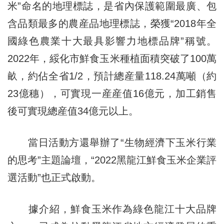
米”命名的地理標誌，是省內保護範圍最廣、包
含品類最多的農産品地理標誌，榮獲“2018年全
國綠色農業十大最具影響力地標品牌”稱號。
2022年，綏化市鮮食玉米種植面積突破了100萬
畝，約佔全省1/2，預計總産量118.24萬噸（約
23億穗），可實現一産産值16億元，加工銷售
後可實現總産值34億元以上。
當日活動方還舉辦了“生物經濟下玉米行業
的思考”主題論壇，“2022黑龍江鮮食玉米企業評
選活動”也正式啟動。
據介紹，鮮食玉米作為綠色龍江十大品牌