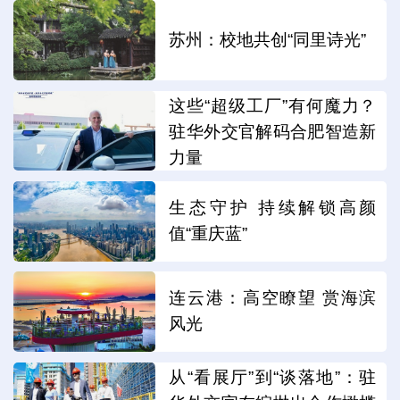
苏州：校地共创“同里诗光”
这些“超级工厂”有何魔力？
驻华外交官解码合肥智造新
力量
生态守护 持续解锁高颜
值“重庆蓝”
连云港：高空瞭望 赏海滨
风光
从“看展厅”到“谈落地”：驻