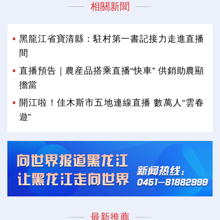
相關新聞
黑龍江省寶清縣：駐村第一書記接力走進直播
間
直播預告｜農産品搭乘直播“快車” 供銷助農顯
擔當
開江啦！佳木斯市五地連線直播 數萬人“雲春
遊”
最新推薦