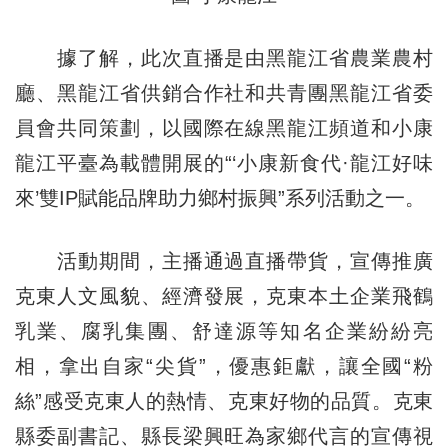
據了解，此次直播是由黑龍江省農業農村
廳、黑龍江省供銷合作社和共青團黑龍江省委
員會共同策劃，以國際在線黑龍江頻道和小康
龍江平臺為載體開展的“‘小康新食代·龍江好味
來’雙IP賦能品牌助力鄉村振興”系列活動之一。
活動期間，主播通過直播帶貨，宣傳推廣
克東人文風貌、經濟發展，克東本土企業飛鶴
乳業、腐乳集團、舒達源等知名企業紛紛亮
相，拿出自家“尖貨”，優惠鉅獻，讓全國“粉
絲”感受克東人的熱情、克東好物的品質。克東
縣委副書記、縣長梁興旺為家鄉代言的宣傳視