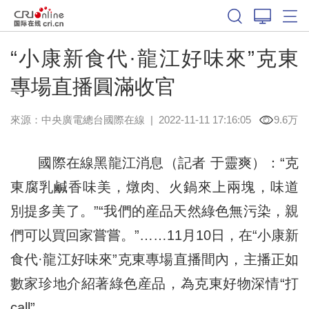
“小康新食代·龍江好味來”克東
專場直播圓滿收官
來源：中央廣電總台國際在線
|
2022-11-11 17:16:05
9.6万
國際在線黑龍江消息（記者 于靈爽）：“克
東腐乳鹹香味美，燉肉、火鍋來上兩塊，味道
別提多美了。”“我們的産品天然綠色無污染，親
們可以買回家嘗嘗。”……11月10日，在“小康新
食代·龍江好味來”克東專場直播間內，主播正如
數家珍地介紹著綠色産品，為克東好物深情“打
call”。