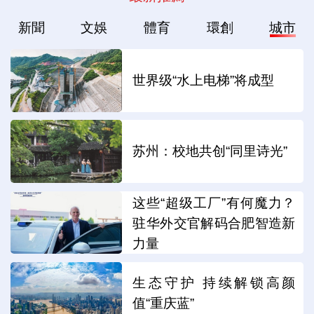
新聞
文娛
體育
環創
城市
世界级“水上电梯”将成型
苏州：校地共创“同里诗光”
这些“超级工厂”有何魔力？
驻华外交官解码合肥智造新
力量
生态守护 持续解锁高颜
值“重庆蓝”