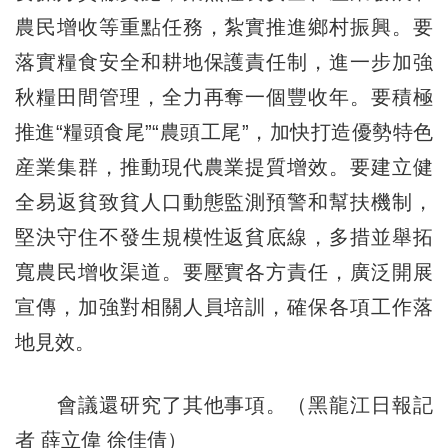
農民增收等重點任務，紮實推進鄉村振興。要
落實糧食安全和耕地保護責任制，進一步加強
秋糧田間管理，全力再奪一個豐收年。要積極
推進“糧頭食尾”“農頭工尾”，加快打造優勢特色
産業集群，推動現代農業提質增效。要建立健
全易返貧致貧人口動態監測預警和幫扶機制，
堅決守住不發生規模性返貧底線，多措並舉拓
寬農民增收渠道。要壓實各方責任，廣泛開展
宣傳，加強對相關人員培訓，確保各項工作落
地見效。
會議還研究了其他事項。（黑龍江日報記
者 薛立偉 徐佳倩）