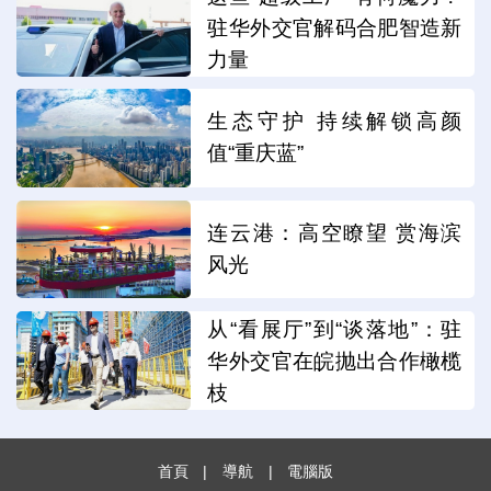
驻华外交官解码合肥智造新
力量
生态守护 持续解锁高颜
值“重庆蓝”
连云港：高空瞭望 赏海滨
风光
从“看展厅”到“谈落地”：驻
华外交官在皖抛出合作橄榄
枝
首頁
|
導航
|
電腦版