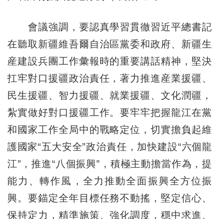
會議強調，要認真學習貫徹習近平總書記
在聽取新疆維吾爾自治區黨委和政府、新疆生
産建設兵團工作彙報時的重要講話精神，堅決
扛牢對口援疆政治責任，著力推進産業援疆、
民生援疆、智力援疆、就業援疆、文化潤疆，
紮實做好對口援疆工作。要牢牢把握龍江在黨
和國家工作全局中的戰略定位，切實擔負起維
護國家“五大安全”政治責任，加快建設“六個龍
江”，推進“八個振興”，積極主動擔當作為，提
能力、轉作風，全力推動全面振興全方位振
興。要錨定全年目標任務不動搖，堅定信心、
保持定力，精準施策、強化調度，穩中求進、