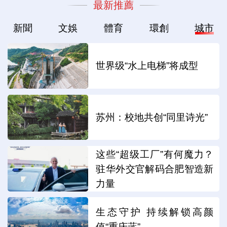
最新推薦
新聞
文娛
體育
環創
城市
世界级“水上电梯”将成型
苏州：校地共创“同里诗光”
这些“超级工厂”有何魔力？
驻华外交官解码合肥智造新
力量
生态守护 持续解锁高颜
值“重庆蓝”