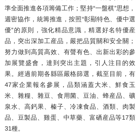
準全面推進各項籌備工作；堅持“一盤棋”思想，
週密協作，統籌推進，按照“彰顯特色、優中選
優”的原則，強化精品意識，精選好名特優産
品，突出深加工産品，嚴把品質關和安全關；
努力做到高質高效、有聲有色、出新出彩的參
加展覽盛會，達到突出主題，引人注目的效
果。經過前期各縣區嚴格篩選，截至目前，有
47家企業報名參展，品類涵蓋大米、鮮食玉
米、雜糧、雜豆、食用菌、豆油、蜂産品、礦
泉水、高鈣果、榛子、冷凍食品、酒類、肉製
品、豆製品、雞蛋、中草藥、富硒産品等17類
31種。