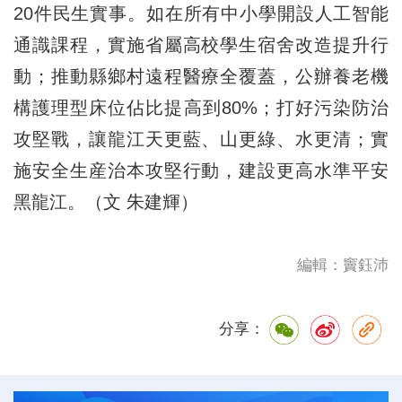
20件民生實事。如在所有中小學開設人工智能
通識課程，實施省屬高校學生宿舍改造提升行
動；推動縣鄉村遠程醫療全覆蓋，公辦養老機
構護理型床位佔比提高到80%；打好污染防治
攻堅戰，讓龍江天更藍、山更綠、水更清；實
施安全生産治本攻堅行動，建設更高水準平安
黑龍江。（文 朱建輝）
編輯：竇鈺沛
分享：