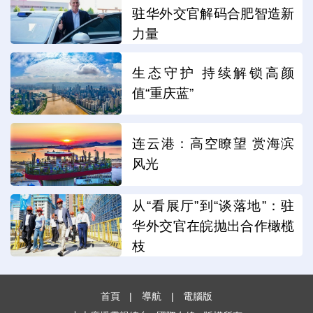
驻华外交官解码合肥智造新
力量
生态守护 持续解锁高颜
值“重庆蓝”
连云港：高空瞭望 赏海滨
风光
从“看展厅”到“谈落地”：驻
华外交官在皖抛出合作橄榄
枝
首頁
|
導航
|
電腦版