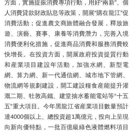
方面，實施提振消費專項行動，用好“兩新”、個
人消費貸款財政貼息等政策，開展“購在龍江”促
消費活動；促進農文商旅體融合發展，釋放旅
遊、演藝、賽事、康養等消費潛力，完善入境
消費便利化措施，促進商品消費和服務消費較
快增長。在投資方面，開展政府投資提質行動
和産業項目建設年活動，加強水網、新型電
網、算力網、新一代通信網、城市地下管網、
物流網等規劃建設，開工建設糧食産能提升灌
溉二期、牡敦高鐵、建堂抽水蓄能電站等“十五
五”重大項目。今年黑龍江省産業項目數量預計
達4000個以上、總投資超1萬億元，投向上呈現
向新向優特點，一批百億級綠色液體燃料項目