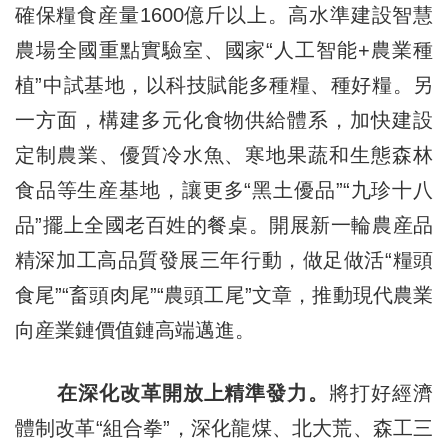
確保糧食産量1600億斤以上。高水準建設智慧
農場全國重點實驗室、國家“人工智能+農業種
植”中試基地，以科技賦能多種糧、種好糧。另
一方面，構建多元化食物供給體系，加快建設
定制農業、優質冷水魚、寒地果蔬和生態森林
食品等生産基地，讓更多“黑土優品”“九珍十八
品”擺上全國老百姓的餐桌。開展新一輪農産品
精深加工高品質發展三年行動，做足做活“糧頭
食尾”“畜頭肉尾”“農頭工尾”文章，推動現代農業
向産業鏈價值鏈高端邁進。
在深化改革開放上精準發力。
將打好經濟
體制改革“組合拳”，深化龍煤、北大荒、森工三