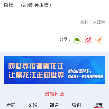
銜接。（記者 吳玉璽）
編輯：朱建輝
分享：
最新推薦
新聞
文娛
體育
環創
城市