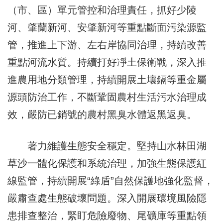
（市、區）單元管控和治理責任，抓好少陵
河、肇蘭新河、安肇新河等重點斷面污染源監
管，推進上下游、左右岸協同治理，持續改善
重點河流水質。持續打好凈土保衛戰，深入推
進農用地分類管理，持續開展土壤鎘等重金屬
源頭防治工作，不斷鞏固農村生活污水治理成
效，嚴防已銷號的農村黑臭水體返黑返臭。
著力維護生態安全穩定。堅持山水林田湖
草沙一體化保護和系統治理，加強生態保護紅
線監管，持續開展“綠盾”自然保護地強化監督，
嚴肅查處生態破壞問題。深入開展環境風險隱
患排查整治，緊盯危險廢物、尾礦庫等重點領