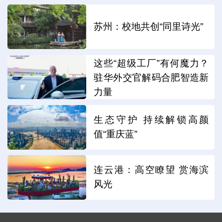
苏州：校地共创“同里诗光”
这些“超级工厂”有何魔力？
驻华外交官解码合肥智造新
力量
生态守护 持续解锁高颜
值“重庆蓝”
连云港：高空瞭望 赏海滨
风光