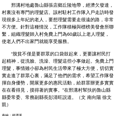
邢溝村地處魯山縣張店鄉丘陵地帶，經濟欠發達，
村裏沒有專門的理髮店。該村駐村工作隊入戶走訪時發
現很多上年紀的老人，要想理髮需要走很遠的路，非常
不方便。針對這種情況，工作隊積極與標榜美發會所聯
繫，組織理髮師入村免費上門為60歲以上老人理髮，
使老人們不出家門就能享受服務。
“脫貧不僅是要群眾的口袋鼓起來，更要讓村民打
起精神，從洗臉、洗澡、理髮這些小事做起。免費上門
理髮，事情雖小卻為村民生活帶來了極大方便，切切實
實走進了群眾心裏，滿足了他們的需求，希望工作隊發
揮自身優勢，開展更多的惠民活動，給群眾辦更多實實
在在看得見，摸得著的實事。”在邢溝村幫扶的魯山縣
縣委常委、常務副縣長彭清旺説道。（文 南向陽 徐文
凱）
責編：趙瀅溪