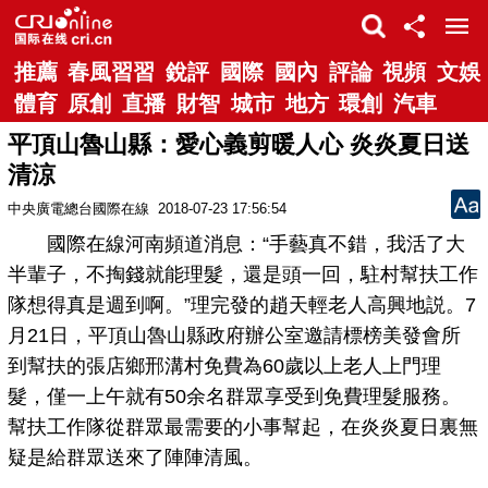
推薦
春風習習
銳評
國際
國內
評論
視頻
文娛
體育
原創
直播
財智
城市
地方
環創
汽車
平頂山魯山縣：愛心義剪暖人心 炎炎夏日送
清涼
中央廣電總台國際在線
2018-07-23 17:56:54
國際在線河南頻道消息：“手藝真不錯，我活了大
半輩子，不掏錢就能理髮，還是頭一回，駐村幫扶工作
隊想得真是週到啊。”理完發的趙天輕老人高興地説。7
月21日，平頂山魯山縣政府辦公室邀請標榜美發會所
到幫扶的張店鄉邢溝村免費為60歲以上老人上門理
髮，僅一上午就有50余名群眾享受到免費理髮服務。
幫扶工作隊從群眾最需要的小事幫起，在炎炎夏日裏無
疑是給群眾送來了陣陣清風。