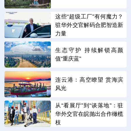
这些“超级工厂”有何魔力？
驻华外交官解码合肥智造新
力量
生态守护 持续解锁高颜
值“重庆蓝”
连云港：高空瞭望 赏海滨
风光
从“看展厅”到“谈落地”：驻
华外交官在皖抛出合作橄榄
枝