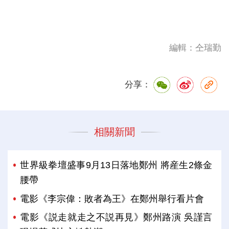
編輯：仝瑞勤
分享：
相關新聞
世界級拳壇盛事9月13日落地鄭州 將産生2條金
腰帶
電影《李宗偉：敗者為王》在鄭州舉行看片會
電影《説走就走之不説再見》鄭州路演 吳謹言