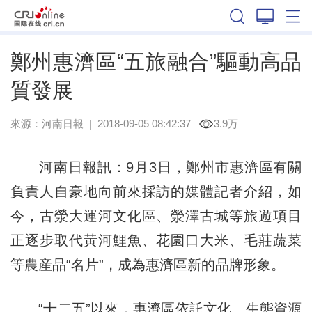
河南
鄭州惠濟區“五旅融合”驅動高品
質發展
來源：
河南日報
|
2018-09-05 08:42:37
3.9万
河南日報訊：9月3日，鄭州市惠濟區有關
負責人自豪地向前來採訪的媒體記者介紹，如
今，古滎大運河文化區、滎澤古城等旅遊項目
正逐步取代黃河鯉魚、花園口大米、毛莊蔬菜
等農産品“名片”，成為惠濟區新的品牌形象。
“十二五”以來，惠濟區依託文化、生態資源