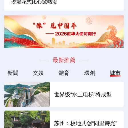
現場花式比心掀熱潮
最新推薦
新聞
文娛
體育
環創
城市
世界级“水上电梯”将成型
苏州：校地共创“同里诗光”