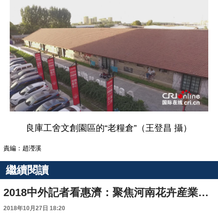
良庫工舍文創園區的“老糧倉”（王登昌 攝）
責編：趙瀅溪
繼續閱讀
2018中外記者看惠濟：聚焦河南花卉産業蓬勃發展
2018年10月27日 18:20