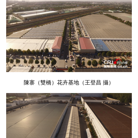
陳寨（雙橋）花卉基地（王登昌 攝）