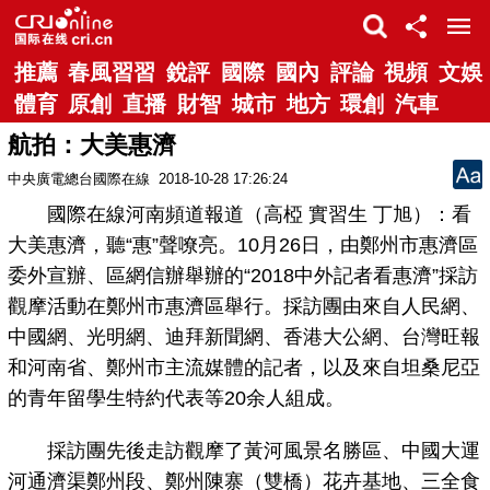
推薦
春風習習
銳評
國際
國內
評論
視頻
文娛
體育
原創
直播
財智
城市
地方
環創
汽車
航拍：大美惠濟
中央廣電總台國際在線
2018-10-28 17:26:24
國際在線河南頻道報道（高椏 實習生 丁旭）：看
大美惠濟，聽“惠”聲嘹亮。10月26日，由鄭州市惠濟區
委外宣辦、區網信辦舉辦的“2018中外記者看惠濟”採訪
觀摩活動在鄭州市惠濟區舉行。採訪團由來自人民網、
中國網、光明網、迪拜新聞網、香港大公網、台灣旺報
和河南省、鄭州市主流媒體的記者，以及來自坦桑尼亞
的青年留學生特約代表等20余人組成。
採訪團先後走訪觀摩了黃河風景名勝區、中國大運
河通濟渠鄭州段、鄭州陳寨（雙橋）花卉基地、三全食