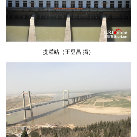
提灌站（王登昌 攝）