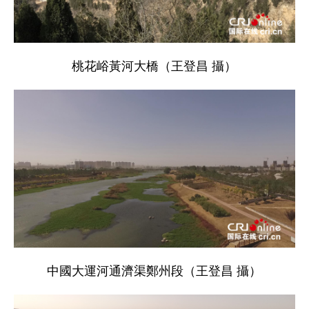
桃花峪黃河大橋（王登昌 攝）
中國大運河通濟渠鄭州段（王登昌 攝）