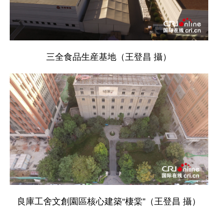
三全食品生産基地（王登昌 攝）
良庫工舍文創園區核心建築“棲棠”（王登昌 攝）