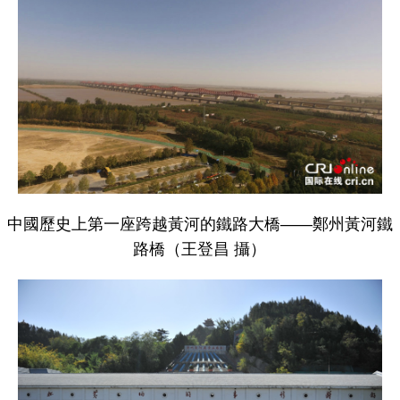
中國歷史上第一座跨越黃河的鐵路大橋——鄭州黃河鐵
路橋（王登昌 攝）