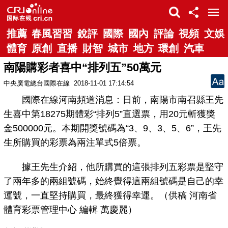
推薦
春風習習
銳評
國際
國內
評論
視頻
文娛
體育
原創
直播
財智
城市
地方
環創
汽車
南陽購彩者喜中“排列五”50萬元
中央廣電總台國際在線
2018-11-01 17:14:54
國際在線河南頻道消息：日前，南陽市南召縣王先
生喜中第18275期體彩“排列5”直選票，用20元斬獲獎
金500000元。本期開獎號碼為“3、9、3、5、6”，王先
生所購買的彩票為兩注單式5倍票。
據王先生介紹，他所購買的這張排列五彩票是堅守
了兩年多的兩組號碼，始終覺得這兩組號碼是自己的幸
運號，一直堅持購買，最終獲得幸運。（供稿 河南省
體育彩票管理中心 編輯 萬慶麗）