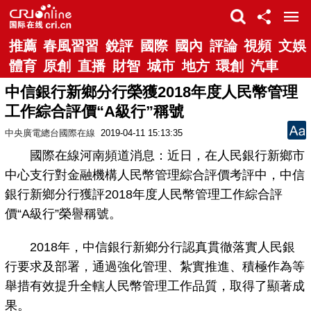
推薦
春風習習
銳評
國際
國內
評論
視頻
文娛
體育
原創
直播
財智
城市
地方
環創
汽車
中信銀行新鄉分行榮獲2018年度人民幣管理
工作綜合評價“A級行”稱號
中央廣電總台國際在線
2019-04-11 15:13:35
國際在線河南頻道消息：近日，在人民銀行新鄉市
中心支行對金融機構人民幣管理綜合評價考評中，中信
銀行新鄉分行獲評2018年度人民幣管理工作綜合評
價“A級行”榮譽稱號。
2018年，中信銀行新鄉分行認真貫徹落實人民銀
行要求及部署，通過強化管理、紮實推進、積極作為等
舉措有效提升全轄人民幣管理工作品質，取得了顯著成
果。