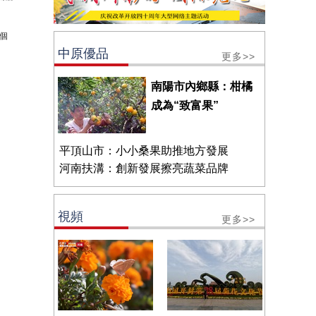
個
中原優品
更多>>
南陽市內鄉縣：柑橘
成為“致富果”
平頂山市：小小桑果助推地方發展
河南扶溝：創新發展擦亮蔬菜品牌
視頻
更多>>