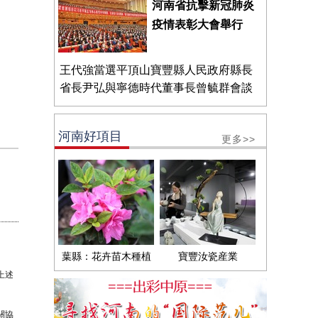
河南省抗擊新冠肺炎
疫情表彰大會舉行
王代強當選平頂山寶豐縣人民政府縣長
省長尹弘與寧德時代董事長曾毓群會談
河南好項目
更多>>
葉縣：花卉苗木種植
寶豐汝瓷産業
上述
關協