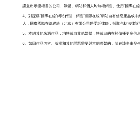
議並出示授權書的公司、媒體、網站和個人均無權銷售、使用“國際在線
4、對謊稱“國際在線”網站代理，銷售“國際在線”網站自有信息産品或
人，國廣國際在線網絡（北京）有限公司將委託律師，採取包括法律訴訟
5、本網其他來源作品，均轉載自其他媒體，轉載目的在於傳播更多信
6、如因作品內容、版權和其他問題需要與本網聯繫的，請在該事由發生