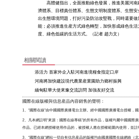
高體健指出，全面推動綠色發展，推進美麗河南建
濟體系、目標責任體系、生態文明制度體系、生態安
出生態環境問題，打好污染防治攻堅戰，同時還要做
能；必須推進生産方式綠色轉型，加快形成綠色生活
度、綠色低碳的生活方式。（記者 趙力文）
相關閱讀
添活力 首家外企入駐河南進境糧食指定口岸
河南將加快建設現代農業産業園助力鄉村振興
緬甸駐華大使來豫交流訪問 加強友好交流
國際在線版權與信息産品內容銷售的聲明：
1、“國際在線”由中國國際廣播電台主辦。經中國國際廣播電台授權，
2、凡本網註明“來源：國際在線專稿”的所有作品，版權均屬中國國際
作品。已經本網授權使用作品的，被授權人應在授權範圍內使用，並註明
3、“國際在線”網站一切自有信息産品的版權均由國廣國際在線網絡（