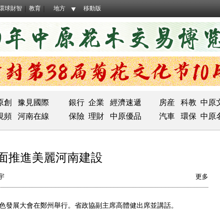
環球財智
教育
地方
移動版
原創
豫見國際
銀行
企業
經濟速遞
房産
科教
中原
視頻
河南在線
保險
理財
中原優品
汽車
環保
中原
面推進美麗河南建設
宇
更多
色發展大會在鄭州舉行。省政協副主席高體健出席並講話。