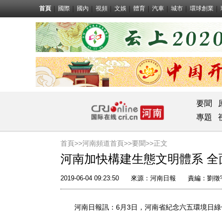
首頁
國際
國內
視頻
文娛
體育
汽車
城市
環球創業
要聞
專題
首頁>>
河南頻道首頁>>
要聞
>>正文
河南加快構建生態文明體系 全
2019-06-04 09:23:50
來源：
河南日報
責編：劉徵
河南日報訊：6月3日，河南省紀念六五環境日綠