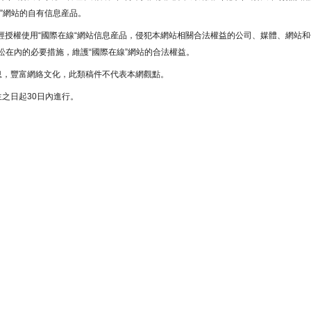
”網站的自有信息産品。
未經授權使用“國際在線“網站信息産品，侵犯本網站相關合法權益的公司、媒體、網站和
在內的必要措施，維護“國際在線”網站的合法權益。
息，豐富網絡文化，此類稿件不代表本網觀點。
之日起30日內進行。