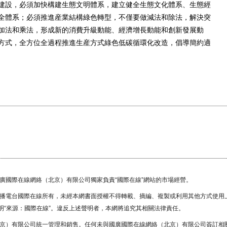
設，必須加快構建生態文明體系，建立健全生態文化體系、生態經
全體系；必須推進産業結構綠色轉型，不僅要做減法和除法，解決突
加法和乘法，形成新的消費升級動能、經濟增長動能和創新發展動
方式，全方位全過程推進生産方式綠色低碳循環化改造，倡導簡約適
國廣國際在線網絡（北京）有限公司獨家負責“國際在線”網站的市場經營。
廣播電台國際在線所有，未經本網書面授權不得轉載、摘編、複製或利用其他方式使用
“來源：國際在線”。違反上述聲明者，本網將追究其相關法律責任。
北京）有限公司統一管理和銷售。任何未與國廣國際在線網絡（北京）有限公司簽訂相