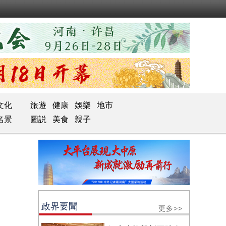
文化
旅遊
健康
娛樂
地市
名景
圖説
美食
親子
政界要聞
更多>>