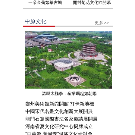
一朵金菊繁華古城
開封菊花文化節開幕
中原文化
更多>>
溫縣太極拳：産業崛起如朝陽
鄭州美術館新館開館 打卡新地標
中國宋代名畫文化創新大展開展
龍門石窟國際書法名家邀請展開展
河南省夏文化研究中心揭牌成立
“中華源·黃河魂”河洛文化研討會