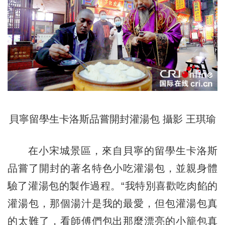
貝寧留學生卡洛斯品嘗開封灌湯包 攝影 王琪瑜
在小宋城景區，來自貝寧的留學生卡洛斯
品嘗了開封的著名特色小吃灌湯包，並親身體
驗了灌湯包的製作過程。“我特別喜歡吃肉餡的
灌湯包，那個湯汁是我的最愛，但包灌湯包真
的太難了，看師傅們包出那麼漂亮的小籠包真