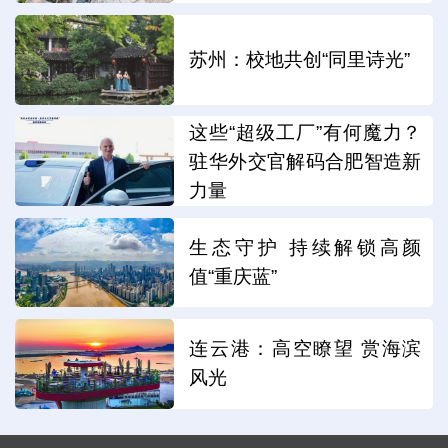
苏州：校地共创“同里诗光”
这些“超级工厂”有何魔力？
驻华外交官解码合肥智造新
力量
生态守护 持续解锁高颜
值“重庆蓝”
连云港：高空瞭望 赏海滨
风光